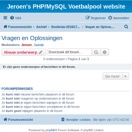
Jeroen's PHP/MySQL Voetbalpool website
V&A
Registreer
Aanmelden
Z
Forumoverzicht
Archief
Eredivisie 2016/17 voetbalpool
Vragen en Oplossingen
o
Vragen en Oplossingen
e
Moderators:
Jeroen
,
Jaantje
k
Zoek
Uitgebreid z
Nieuw onderwerp
0 onderwerpen • Pagina
1
van
1
Er zijn geen onderwerpen of berichten in dit forum.
Ga naar
FORUMPERMISSIES
Je
kunt niet
nieuwe berichten plaatsen in dit forum
Je
kunt niet
reageren op onderwerpen in dit forum
Je
kunt niet
je eigen berichten wijzigen in dit forum
Je
kunt niet
je eigen berichten verwijderen in dit forum
Je
kunt geen
bijlagen plaatsen in dit forum
Forumoverzicht
Verwijder cookies
Alle tijden zijn
UTC+02:00
Powered by
phpBB
® Forum Software © phpBB Limited