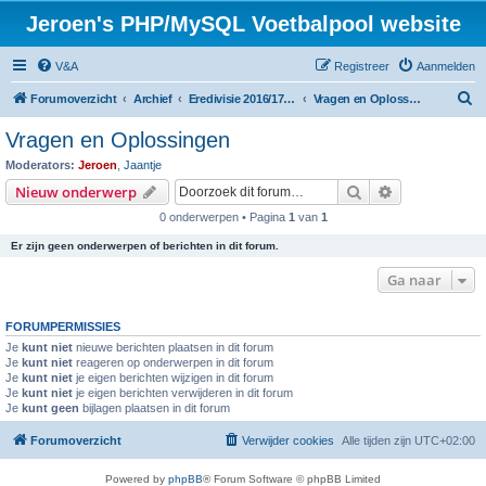
Jeroen's PHP/MySQL Voetbalpool website
V&A
Registreer
Aanmelden
Z
Forumoverzicht
Archief
Eredivisie 2016/17 voetbalpool
Vragen en Oplossingen
o
Vragen en Oplossingen
e
Moderators:
Jeroen
,
Jaantje
k
Zoek
Uitgebreid z
Nieuw onderwerp
0 onderwerpen • Pagina
1
van
1
Er zijn geen onderwerpen of berichten in dit forum.
Ga naar
FORUMPERMISSIES
Je
kunt niet
nieuwe berichten plaatsen in dit forum
Je
kunt niet
reageren op onderwerpen in dit forum
Je
kunt niet
je eigen berichten wijzigen in dit forum
Je
kunt niet
je eigen berichten verwijderen in dit forum
Je
kunt geen
bijlagen plaatsen in dit forum
Forumoverzicht
Verwijder cookies
Alle tijden zijn
UTC+02:00
Powered by
phpBB
® Forum Software © phpBB Limited