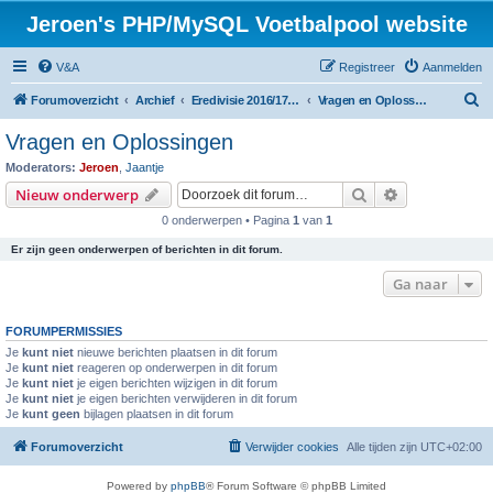
Jeroen's PHP/MySQL Voetbalpool website
V&A
Registreer
Aanmelden
Z
Forumoverzicht
Archief
Eredivisie 2016/17 voetbalpool
Vragen en Oplossingen
o
Vragen en Oplossingen
e
Moderators:
Jeroen
,
Jaantje
k
Zoek
Uitgebreid z
Nieuw onderwerp
0 onderwerpen • Pagina
1
van
1
Er zijn geen onderwerpen of berichten in dit forum.
Ga naar
FORUMPERMISSIES
Je
kunt niet
nieuwe berichten plaatsen in dit forum
Je
kunt niet
reageren op onderwerpen in dit forum
Je
kunt niet
je eigen berichten wijzigen in dit forum
Je
kunt niet
je eigen berichten verwijderen in dit forum
Je
kunt geen
bijlagen plaatsen in dit forum
Forumoverzicht
Verwijder cookies
Alle tijden zijn
UTC+02:00
Powered by
phpBB
® Forum Software © phpBB Limited