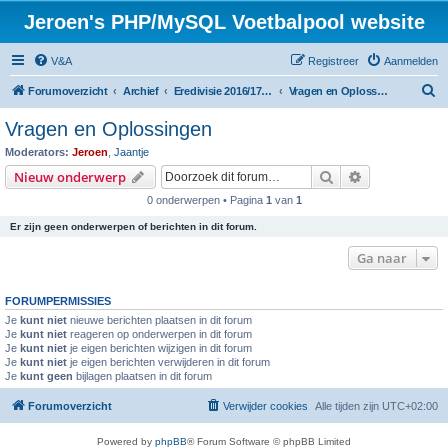
Jeroen's PHP/MySQL Voetbalpool website
V&A
Registreer
Aanmelden
Z
Forumoverzicht
Archief
Eredivisie 2016/17 voetbalpool
Vragen en Oplossingen
o
Vragen en Oplossingen
e
Moderators:
Jeroen
,
Jaantje
k
Zoek
Uitgebreid z
Nieuw onderwerp
0 onderwerpen • Pagina
1
van
1
Er zijn geen onderwerpen of berichten in dit forum.
Ga naar
FORUMPERMISSIES
Je
kunt niet
nieuwe berichten plaatsen in dit forum
Je
kunt niet
reageren op onderwerpen in dit forum
Je
kunt niet
je eigen berichten wijzigen in dit forum
Je
kunt niet
je eigen berichten verwijderen in dit forum
Je
kunt geen
bijlagen plaatsen in dit forum
Forumoverzicht
Verwijder cookies
Alle tijden zijn
UTC+02:00
Powered by
phpBB
® Forum Software © phpBB Limited