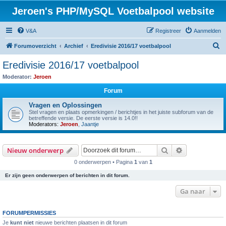
Jeroen's PHP/MySQL Voetbalpool website
V&A
Registreer
Aanmelden
Z
Forumoverzicht
Archief
Eredivisie 2016/17 voetbalpool
o
Eredivisie 2016/17 voetbalpool
e
Moderator:
Jeroen
k
Forum
Vragen en Oplossingen
Stel vragen en plaats opmerkingen / berichtjes in het juiste subforum van de
betreffende versie. De eerste versie is 14.0!!
Moderators:
Jeroen
,
Jaantje
Zoek
Uitgebreid z
Nieuw onderwerp
0 onderwerpen • Pagina
1
van
1
Er zijn geen onderwerpen of berichten in dit forum.
Ga naar
FORUMPERMISSIES
Je
kunt niet
nieuwe berichten plaatsen in dit forum