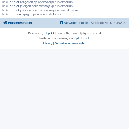
Je
kunt niet
reageren op onderwerpen in dit forum
Je
kunt niet
je eigen berichten wijzigen in dit forum
Je
kunt niet
je eigen berichten verwijderen in dit forum
Je
kunt geen
bijlagen plaatsen in dit forum
Forumoverzicht
Verwijder cookies
Alle tijden zijn
UTC+02:00
Powered by
phpBB
® Forum Software © phpBB Limited
Nederlandse vertaling door
phpBB.nl
.
Privacy
|
Gebruikersvoorwaarden