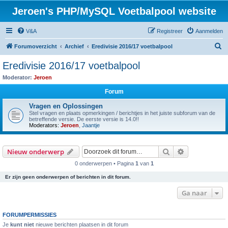
Jeroen's PHP/MySQL Voetbalpool website
V&A
Registreer
Aanmelden
Z
Forumoverzicht
Archief
Eredivisie 2016/17 voetbalpool
o
Eredivisie 2016/17 voetbalpool
e
Moderator:
Jeroen
k
Forum
Vragen en Oplossingen
Stel vragen en plaats opmerkingen / berichtjes in het juiste subforum van de
betreffende versie. De eerste versie is 14.0!!
Moderators:
Jeroen
,
Jaantje
Zoek
Uitgebreid z
Nieuw onderwerp
0 onderwerpen • Pagina
1
van
1
Er zijn geen onderwerpen of berichten in dit forum.
Ga naar
FORUMPERMISSIES
Je
kunt niet
nieuwe berichten plaatsen in dit forum