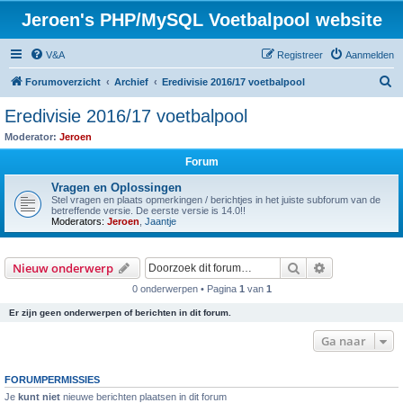
Jeroen's PHP/MySQL Voetbalpool website
V&A
Registreer
Aanmelden
Z
Forumoverzicht
Archief
Eredivisie 2016/17 voetbalpool
o
Eredivisie 2016/17 voetbalpool
e
Moderator:
Jeroen
k
Forum
Vragen en Oplossingen
Stel vragen en plaats opmerkingen / berichtjes in het juiste subforum van de
betreffende versie. De eerste versie is 14.0!!
Moderators:
Jeroen
,
Jaantje
Zoek
Uitgebreid z
Nieuw onderwerp
0 onderwerpen • Pagina
1
van
1
Er zijn geen onderwerpen of berichten in dit forum.
Ga naar
FORUMPERMISSIES
Je
kunt niet
nieuwe berichten plaatsen in dit forum