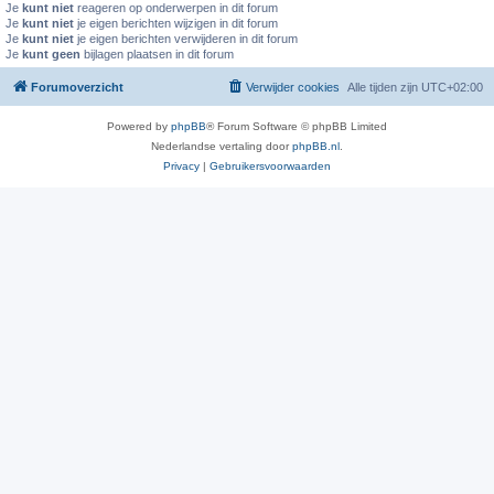
Je
kunt niet
reageren op onderwerpen in dit forum
Je
kunt niet
je eigen berichten wijzigen in dit forum
Je
kunt niet
je eigen berichten verwijderen in dit forum
Je
kunt geen
bijlagen plaatsen in dit forum
Forumoverzicht
Verwijder cookies
Alle tijden zijn
UTC+02:00
Powered by
phpBB
® Forum Software © phpBB Limited
Nederlandse vertaling door
phpBB.nl
.
Privacy
|
Gebruikersvoorwaarden