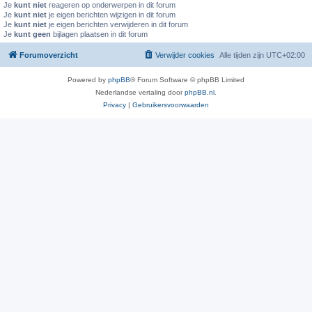
Je
kunt niet
reageren op onderwerpen in dit forum
Je
kunt niet
je eigen berichten wijzigen in dit forum
Je
kunt niet
je eigen berichten verwijderen in dit forum
Je
kunt geen
bijlagen plaatsen in dit forum
Forumoverzicht
Verwijder cookies
Alle tijden zijn
UTC+02:00
Powered by
phpBB
® Forum Software © phpBB Limited
Nederlandse vertaling door
phpBB.nl
.
Privacy
|
Gebruikersvoorwaarden