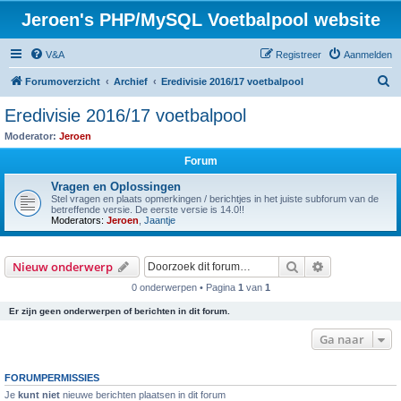
Jeroen's PHP/MySQL Voetbalpool website
V&A
Registreer
Aanmelden
Z
Forumoverzicht
Archief
Eredivisie 2016/17 voetbalpool
o
Eredivisie 2016/17 voetbalpool
e
Moderator:
Jeroen
k
Forum
Vragen en Oplossingen
Stel vragen en plaats opmerkingen / berichtjes in het juiste subforum van de
betreffende versie. De eerste versie is 14.0!!
Moderators:
Jeroen
,
Jaantje
Zoek
Uitgebreid z
Nieuw onderwerp
0 onderwerpen • Pagina
1
van
1
Er zijn geen onderwerpen of berichten in dit forum.
Ga naar
FORUMPERMISSIES
Je
kunt niet
nieuwe berichten plaatsen in dit forum