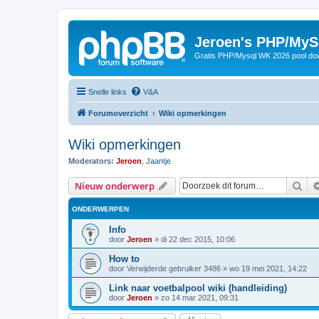
Jeroen's PHP/MyS
Gratis PHP/Mysql WK 2026 pool do
Snelle links
V&A
Forumoverzicht
Wiki opmerkingen
Wiki opmerkingen
Moderators:
Jeroen
,
Jaantje
Zoe
Nieuw onderwerp
ONDERWERPEN
Info
door
Jeroen
»
di 22 dec 2015, 10:06
How to
door
Verwijderde gebruiker 3486
»
wo 19 mei 2021, 14:22
Link naar voetbalpool wiki (handleiding)
door
Jeroen
»
zo 14 mar 2021, 09:31