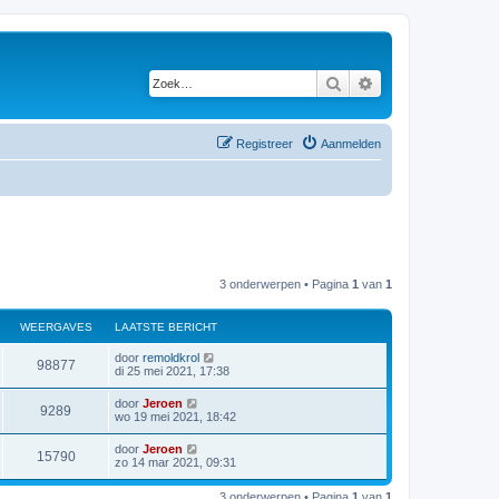
Zoek
Uitgebreid zoeken
Registreer
Aanmelden
3 onderwerpen • Pagina
1
van
1
WEERGAVES
LAATSTE BERICHT
L
door
remoldkrol
W
98877
a
di 25 mei 2021, 17:38
a
e
t
L
door
Jeroen
W
9289
s
a
wo 19 mei 2021, 18:42
e
t
a
e
e
t
L
door
Jeroen
r
b
W
15790
s
a
zo 14 mar 2021, 09:31
e
e
t
a
r
g
e
e
t
i
r
b
3 onderwerpen • Pagina
1
van
1