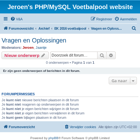
Jeroen's PHP/MySQL Voetbalpool website
V&A
Registreer
Aanmelden
Z
Forumoverzicht
Archief
EK 2016 voetbalpool
Vragen en Oplossingen
o
Vragen en Oplossingen
e
Moderators:
Jeroen
,
Jaantje
k
Zoek
Uitgebreid z
Nieuw onderwerp
0 onderwerpen • Pagina
1
van
1
Er zijn geen onderwerpen of berichten in dit forum.
Ga naar
FORUMPERMISSIES
Je
kunt niet
nieuwe berichten plaatsen in dit forum
Je
kunt niet
reageren op onderwerpen in dit forum
Je
kunt niet
je eigen berichten wijzigen in dit forum
Je
kunt niet
je eigen berichten verwijderen in dit forum
Je
kunt geen
bijlagen plaatsen in dit forum
Forumoverzicht
Verwijder cookies
Alle tijden zijn
UTC+02:00
Powered by
phpBB
® Forum Software © phpBB Limited