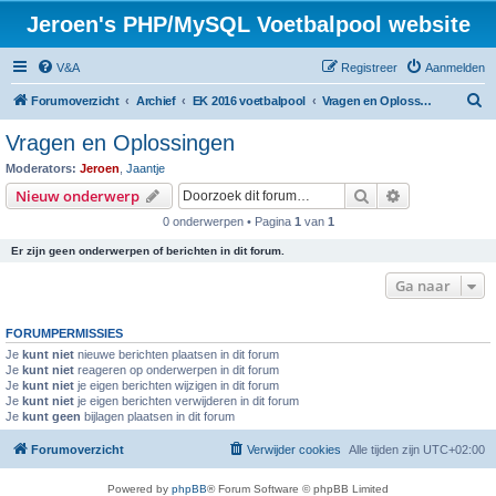
Jeroen's PHP/MySQL Voetbalpool website
V&A
Registreer
Aanmelden
Z
Forumoverzicht
Archief
EK 2016 voetbalpool
Vragen en Oplossingen
o
Vragen en Oplossingen
e
Moderators:
Jeroen
,
Jaantje
k
Zoek
Uitgebreid z
Nieuw onderwerp
0 onderwerpen • Pagina
1
van
1
Er zijn geen onderwerpen of berichten in dit forum.
Ga naar
FORUMPERMISSIES
Je
kunt niet
nieuwe berichten plaatsen in dit forum
Je
kunt niet
reageren op onderwerpen in dit forum
Je
kunt niet
je eigen berichten wijzigen in dit forum
Je
kunt niet
je eigen berichten verwijderen in dit forum
Je
kunt geen
bijlagen plaatsen in dit forum
Forumoverzicht
Verwijder cookies
Alle tijden zijn
UTC+02:00
Powered by
phpBB
® Forum Software © phpBB Limited