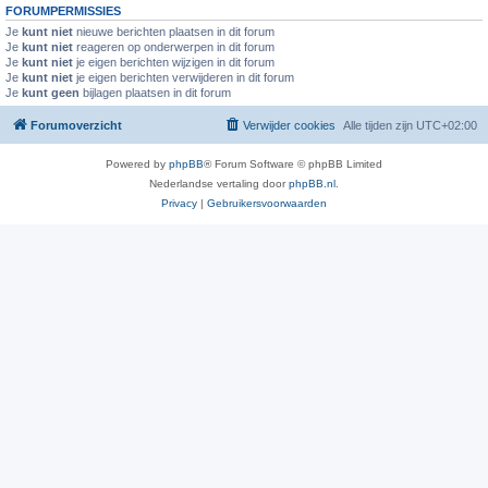
FORUMPERMISSIES
Je
kunt niet
nieuwe berichten plaatsen in dit forum
Je
kunt niet
reageren op onderwerpen in dit forum
Je
kunt niet
je eigen berichten wijzigen in dit forum
Je
kunt niet
je eigen berichten verwijderen in dit forum
Je
kunt geen
bijlagen plaatsen in dit forum
Forumoverzicht
Verwijder cookies
Alle tijden zijn
UTC+02:00
Powered by
phpBB
® Forum Software © phpBB Limited
Nederlandse vertaling door
phpBB.nl
.
Privacy
|
Gebruikersvoorwaarden