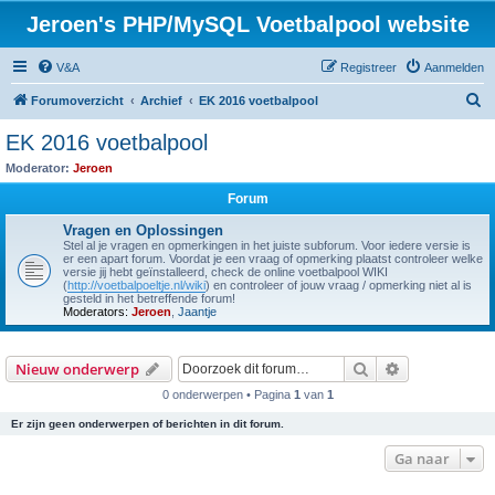
Jeroen's PHP/MySQL Voetbalpool website
V&A
Registreer
Aanmelden
Z
Forumoverzicht
Archief
EK 2016 voetbalpool
o
EK 2016 voetbalpool
e
Moderator:
Jeroen
k
Forum
Vragen en Oplossingen
Stel al je vragen en opmerkingen in het juiste subforum. Voor iedere versie is
er een apart forum. Voordat je een vraag of opmerking plaatst controleer welke
versie jij hebt geïnstalleerd, check de online voetbalpool WIKI
(
http://voetbalpoeltje.nl/wiki
) en controleer of jouw vraag / opmerking niet al is
gesteld in het betreffende forum!
Moderators:
Jeroen
,
Jaantje
Zoek
Uitgebreid z
Nieuw onderwerp
0 onderwerpen • Pagina
1
van
1
Er zijn geen onderwerpen of berichten in dit forum.
Ga naar