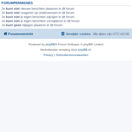
FORUMPERMISSIES
Je
kunt niet
nieuwe berichten plaatsen in dit forum
Je
kunt niet
reageren op onderwerpen in dit forum
Je
kunt niet
je eigen berichten wijzigen in dit forum
Je
kunt niet
je eigen berichten verwijderen in dit forum
Je
kunt geen
bijlagen plaatsen in dit forum
Forumoverzicht
Verwijder cookies
Alle tijden zijn
UTC+02:00
Powered by
phpBB
® Forum Software © phpBB Limited
Nederlandse vertaling door
phpBB.nl
.
Privacy
|
Gebruikersvoorwaarden