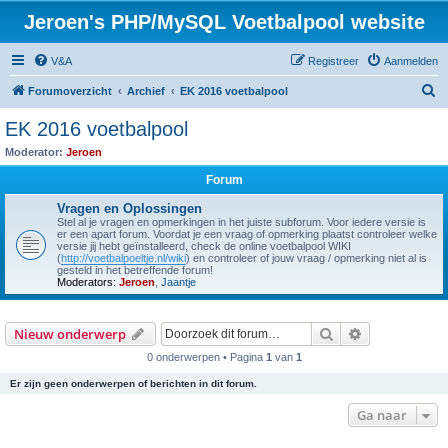
Jeroen's PHP/MySQL Voetbalpool website
V&A
Registreer
Aanmelden
Z
Forumoverzicht
Archief
EK 2016 voetbalpool
o
EK 2016 voetbalpool
e
Moderator:
Jeroen
k
Forum
Vragen en Oplossingen
Stel al je vragen en opmerkingen in het juiste subforum. Voor iedere versie is
er een apart forum. Voordat je een vraag of opmerking plaatst controleer welke
versie jij hebt geïnstalleerd, check de online voetbalpool WIKI
(
http://voetbalpoeltje.nl/wiki
) en controleer of jouw vraag / opmerking niet al is
gesteld in het betreffende forum!
Moderators:
Jeroen
,
Jaantje
Zoek
Uitgebreid z
Nieuw onderwerp
0 onderwerpen • Pagina
1
van
1
Er zijn geen onderwerpen of berichten in dit forum.
Ga naar