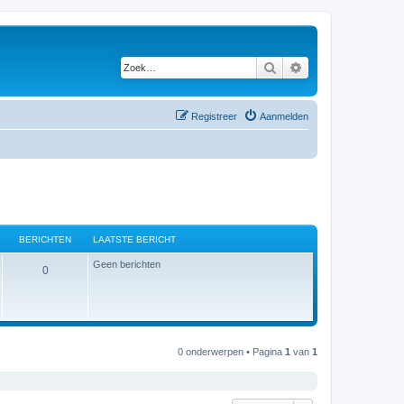
Zoek
Uitgebreid zoeken
Registreer
Aanmelden
BERICHTEN
LAATSTE BERICHT
Geen berichten
B
0
e
r
i
0 onderwerpen • Pagina
1
van
1
c
h