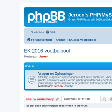
Jeroen's PHP/MyS
Gratis PHP/Mysql WK 2026 pool do
Snelle links
V&A
Forumoverzicht
Archief
EK 2016 voetbalpool
EK 2016 voetbalpool
Moderator:
Jeroen
FORUM
Vragen en Oplossingen
Stel al je vragen en opmerkingen in het juiste subforum. Voor
plaatst controleer welke versie jij hebt geïnstalleerd, check d
jouw vraag / opmerking niet al is gesteld in het betreffende f
Moderators:
Jeroen
,
Jaantje
Zoe
Nieuw onderwerp
Er zijn geen onderwerpen of berichten in dit forum.