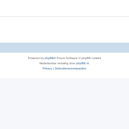
e
r
p
e
n
Powered by
phpBB
® Forum Software © phpBB Limited
Nederlandse vertaling door
phpBB.nl
.
Privacy
|
Gebruikersvoorwaarden