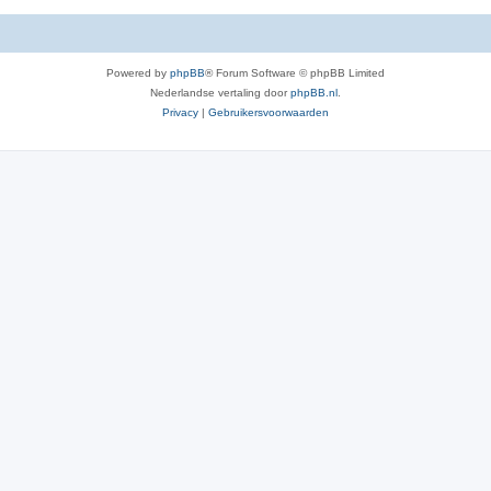
Powered by
phpBB
® Forum Software © phpBB Limited
Nederlandse vertaling door
phpBB.nl
.
Privacy
|
Gebruikersvoorwaarden