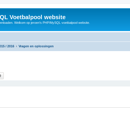
QL Voetbalpool website
wnloaden. Welkom op jeroen's PHP/MySQL voetbalpool website.
015 / 2016
Vragen en oplossingen
k
Uitgebreid zoeken