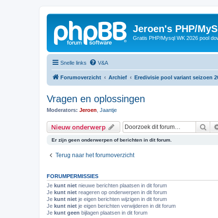
Jeroen's PHP/MyS
Gratis PHP/Mysql WK 2026 pool do
Snelle links
V&A
Forumoverzicht
Archief
Eredivisie pool variant seizoen 2
Vragen en oplossingen
Moderators:
Jeroen
,
Jaantje
Zoe
Nieuw onderwerp
Er zijn geen onderwerpen of berichten in dit forum.
Terug naar het forumoverzicht
FORUMPERMISSIES
Je
kunt niet
nieuwe berichten plaatsen in dit forum
Je
kunt niet
reageren op onderwerpen in dit forum
Je
kunt niet
je eigen berichten wijzigen in dit forum
Je
kunt niet
je eigen berichten verwijderen in dit forum
Je
kunt geen
bijlagen plaatsen in dit forum