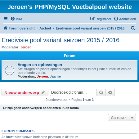
Jeroen's PHP/MySQL Voetbalpool website
V&A
Registreer
Aanmelden
Z
Forumoverzicht
Archief
Eredivisie pool variant seizoen 2015 / 2016
o
Eredivisie pool variant seizoen 2015 / 2016
e
Moderator:
Jeroen
k
Forum
Vragen en oplossingen
Stel vragen en plaats opmerkingen / berichtjes in het juiste subforum van de
betreffende versie.
Moderators:
Jeroen
,
Jaantje
Zoek
Uitgebreid z
Nieuw onderwerp
0 onderwerpen • Pagina
1
van
1
Er zijn geen onderwerpen of berichten in dit forum.
Ga naar
FORUMPERMISSIES
Je
kunt niet
nieuwe berichten plaatsen in dit forum