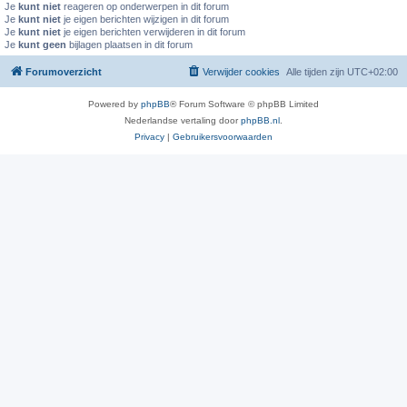
Je
kunt niet
reageren op onderwerpen in dit forum
Je
kunt niet
je eigen berichten wijzigen in dit forum
Je
kunt niet
je eigen berichten verwijderen in dit forum
Je
kunt geen
bijlagen plaatsen in dit forum
Forumoverzicht
Verwijder cookies
Alle tijden zijn
UTC+02:00
Powered by
phpBB
® Forum Software © phpBB Limited
Nederlandse vertaling door
phpBB.nl
.
Privacy
|
Gebruikersvoorwaarden