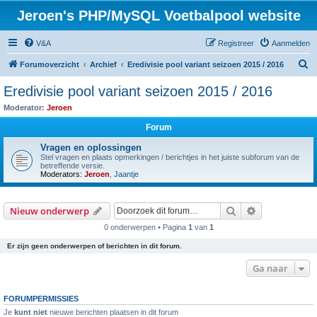
Jeroen's PHP/MySQL Voetbalpool website
V&A
Registreer
Aanmelden
Z
Forumoverzicht
Archief
Eredivisie pool variant seizoen 2015 / 2016
o
Eredivisie pool variant seizoen 2015 / 2016
e
Moderator:
Jeroen
k
Forum
Vragen en oplossingen
Stel vragen en plaats opmerkingen / berichtjes in het juiste subforum van de
betreffende versie.
Moderators:
Jeroen
,
Jaantje
Zoek
Uitgebreid z
Nieuw onderwerp
0 onderwerpen • Pagina
1
van
1
Er zijn geen onderwerpen of berichten in dit forum.
Ga naar
FORUMPERMISSIES
Je
kunt niet
nieuwe berichten plaatsen in dit forum