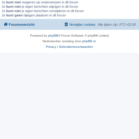
Je
kunt niet
reageren op onderwerpen in dit forum
Je
kunt niet
je eigen berichten wijzigen in dit forum
Je
kunt niet
je eigen berichten verwijderen in dit forum
Je
kunt geen
bijlagen plaatsen in dit forum
Forumoverzicht
Verwijder cookies
Alle tijden zijn
UTC+02:00
Powered by
phpBB
® Forum Software © phpBB Limited
Nederlandse vertaling door
phpBB.nl
.
Privacy
|
Gebruikersvoorwaarden