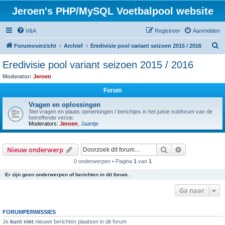
Jeroen's PHP/MySQL Voetbalpool website
V&A
Registreer
Aanmelden
Z
Forumoverzicht
Archief
Eredivisie pool variant seizoen 2015 / 2016
o
Eredivisie pool variant seizoen 2015 / 2016
e
Moderator:
Jeroen
k
Forum
Vragen en oplossingen
Stel vragen en plaats opmerkingen / berichtjes in het juiste subforum van de
betreffende versie.
Moderators:
Jeroen
,
Jaantje
Zoek
Uitgebreid z
Nieuw onderwerp
0 onderwerpen • Pagina
1
van
1
Er zijn geen onderwerpen of berichten in dit forum.
Ga naar
FORUMPERMISSIES
Je
kunt niet
nieuwe berichten plaatsen in dit forum