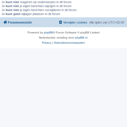
Je
kunt niet
reageren op onderwerpen in dit forum
Je
kunt niet
je eigen berichten wijzigen in dit forum
Je
kunt niet
je eigen berichten verwijderen in dit forum
Je
kunt geen
bijlagen plaatsen in dit forum
Forumoverzicht
Verwijder cookies
Alle tijden zijn
UTC+02:00
Powered by
phpBB
® Forum Software © phpBB Limited
Nederlandse vertaling door
phpBB.nl
.
Privacy
|
Gebruikersvoorwaarden