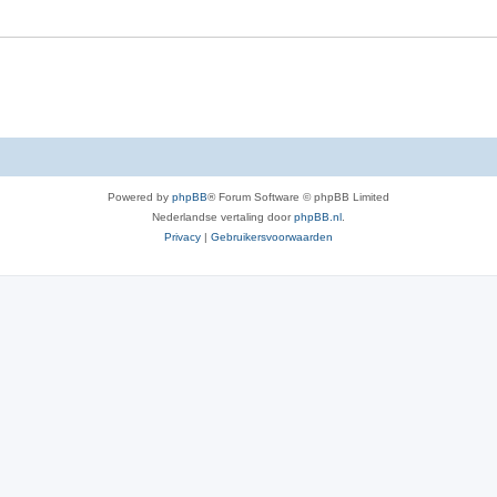
e
r
p
e
n
Powered by
phpBB
® Forum Software © phpBB Limited
Nederlandse vertaling door
phpBB.nl
.
Privacy
|
Gebruikersvoorwaarden