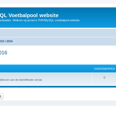
QL Voetbalpool website
wnloaden. Welkom op jeroen's PHP/MySQL voetbalpool website.
015 / 2016
2016
ONDERWERPEN
O
0
subforum van de betreffende versie.
n
d
k
Uitgebreid zoeken
e
r
w