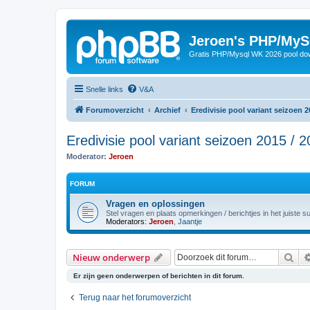
Jeroen's PHP/MyS
Gratis PHP/Mysql WK 2026 pool do
Snelle links
V&A
Forumoverzicht
Archief
Eredivisie pool variant seizoen 2
Eredivisie pool variant seizoen 2015 / 
Moderator:
Jeroen
FORUM
Vragen en oplossingen
Stel vragen en plaats opmerkingen / berichtjes in het juiste 
Moderators:
Jeroen
,
Jaantje
Zoe
Nieuw onderwerp
Er zijn geen onderwerpen of berichten in dit forum.
Terug naar het forumoverzicht