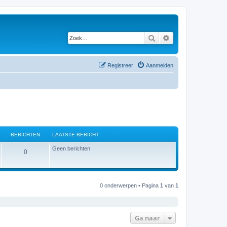
Zoek
Uitgebreid zoeken
Registreer
Aanmelden
BERICHTEN
LAATSTE BERICHT
Geen berichten
B
0
e
r
0 onderwerpen • Pagina
1
van
1
i
c
Ga naar
h