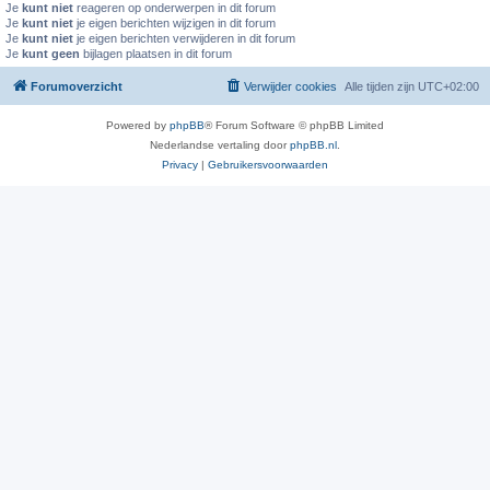
Je
kunt niet
reageren op onderwerpen in dit forum
Je
kunt niet
je eigen berichten wijzigen in dit forum
Je
kunt niet
je eigen berichten verwijderen in dit forum
Je
kunt geen
bijlagen plaatsen in dit forum
Forumoverzicht
Verwijder cookies
Alle tijden zijn
UTC+02:00
Powered by
phpBB
® Forum Software © phpBB Limited
Nederlandse vertaling door
phpBB.nl
.
Privacy
|
Gebruikersvoorwaarden