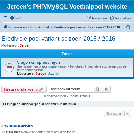
Jeroen's PHP/MySQL Voetbalpool website
V&A
Registreer
Aanmelden
Z
Forumoverzicht
Archief
Eredivisie pool variant seizoen 2015 / 2016
o
Eredivisie pool variant seizoen 2015 / 2016
e
Moderator:
Jeroen
k
Forum
Vragen en oplossingen
Stel vragen en plaats opmerkingen / berichtjes in het juiste subforum van de
betreffende versie.
Moderators:
Jeroen
,
Jaantje
Zoek
Uitgebreid z
Nieuw onderwerp
0 onderwerpen • Pagina
1
van
1
Er zijn geen onderwerpen of berichten in dit forum.
Ga naar
FORUMPERMISSIES
Je
kunt niet
nieuwe berichten plaatsen in dit forum