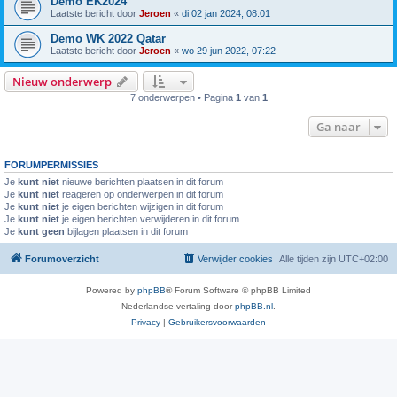
Demo EK2024
Laatste bericht door
Jeroen
«
di 02 jan 2024, 08:01
Demo WK 2022 Qatar
Laatste bericht door
Jeroen
«
wo 29 jun 2022, 07:22
Nieuw onderwerp
7 onderwerpen • Pagina
1
van
1
Ga naar
FORUMPERMISSIES
Je
kunt niet
nieuwe berichten plaatsen in dit forum
Je
kunt niet
reageren op onderwerpen in dit forum
Je
kunt niet
je eigen berichten wijzigen in dit forum
Je
kunt niet
je eigen berichten verwijderen in dit forum
Je
kunt geen
bijlagen plaatsen in dit forum
Forumoverzicht
Verwijder cookies
Alle tijden zijn
UTC+02:00
Powered by
phpBB
® Forum Software © phpBB Limited
Nederlandse vertaling door
phpBB.nl
.
Privacy
|
Gebruikersvoorwaarden