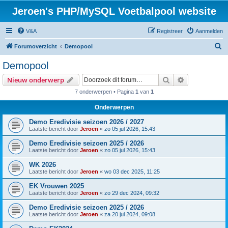
Jeroen's PHP/MySQL Voetbalpool website
V&A
Registreer
Aanmelden
Z
Forumoverzicht
Demopool
o
Demopool
e
Zoek
Uitgebreid z
Nieuw onderwerp
k
7 onderwerpen • Pagina
1
van
1
Onderwerpen
Demo Eredivisie seizoen 2026 / 2027
Laatste bericht door
Jeroen
«
zo 05 jul 2026, 15:43
Demo Eredivisie seizoen 2025 / 2026
Laatste bericht door
Jeroen
«
zo 05 jul 2026, 15:43
WK 2026
Laatste bericht door
Jeroen
«
wo 03 dec 2025, 11:25
EK Vrouwen 2025
Laatste bericht door
Jeroen
«
zo 29 dec 2024, 09:32
Demo Eredivisie seizoen 2025 / 2026
Laatste bericht door
Jeroen
«
za 20 jul 2024, 09:08