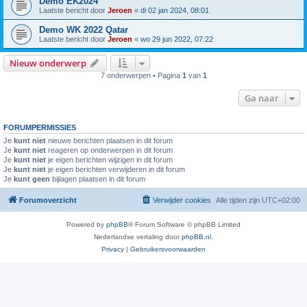
Demo EK2024
Laatste bericht door
Jeroen
«
di 02 jan 2024, 08:01
Demo WK 2022 Qatar
Laatste bericht door
Jeroen
«
wo 29 jun 2022, 07:22
Nieuw onderwerp
7 onderwerpen • Pagina
1
van
1
Ga naar
FORUMPERMISSIES
Je
kunt niet
nieuwe berichten plaatsen in dit forum
Je
kunt niet
reageren op onderwerpen in dit forum
Je
kunt niet
je eigen berichten wijzigen in dit forum
Je
kunt niet
je eigen berichten verwijderen in dit forum
Je
kunt geen
bijlagen plaatsen in dit forum
Forumoverzicht
Verwijder cookies
Alle tijden zijn
UTC+02:00
Powered by
phpBB
® Forum Software © phpBB Limited
Nederlandse vertaling door
phpBB.nl
.
Privacy
|
Gebruikersvoorwaarden