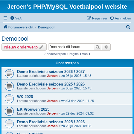
Jeroen's PHP/MySQL Voetbalpool website
V&A
Registreer
Aanmelden
Z
Forumoverzicht
Demopool
o
Demopool
e
Zoek
Uitgebreid z
Nieuw onderwerp
k
7 onderwerpen • Pagina
1
van
1
Onderwerpen
Demo Eredivisie seizoen 2026 / 2027
Laatste bericht door
Jeroen
«
zo 05 jul 2026, 15:43
Demo Eredivisie seizoen 2025 / 2026
Laatste bericht door
Jeroen
«
zo 05 jul 2026, 15:43
WK 2026
Laatste bericht door
Jeroen
«
wo 03 dec 2025, 11:25
EK Vrouwen 2025
Laatste bericht door
Jeroen
«
zo 29 dec 2024, 09:32
Demo Eredivisie seizoen 2025 / 2026
Laatste bericht door
Jeroen
«
za 20 jul 2024, 09:08