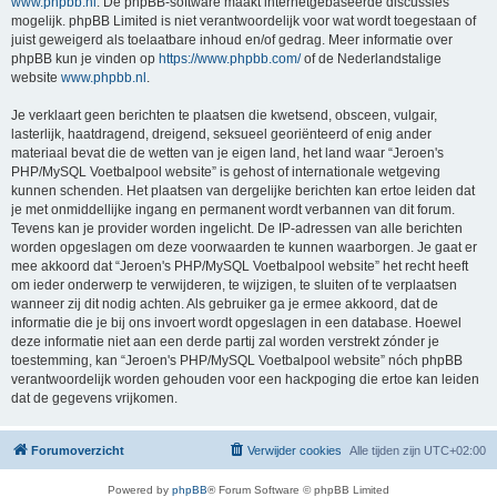
www.phpbb.nl
. De phpBB-software maakt internetgebaseerde discussies
mogelijk. phpBB Limited is niet verantwoordelijk voor wat wordt toegestaan of
juist geweigerd als toelaatbare inhoud en/of gedrag. Meer informatie over
phpBB kun je vinden op
https://www.phpbb.com/
of de Nederlandstalige
website
www.phpbb.nl
.
Je verklaart geen berichten te plaatsen die kwetsend, obsceen, vulgair,
lasterlijk, haatdragend, dreigend, seksueel georiënteerd of enig ander
materiaal bevat die de wetten van je eigen land, het land waar “Jeroen's
PHP/MySQL Voetbalpool website” is gehost of internationale wetgeving
kunnen schenden. Het plaatsen van dergelijke berichten kan ertoe leiden dat
je met onmiddellijke ingang en permanent wordt verbannen van dit forum.
Tevens kan je provider worden ingelicht. De IP-adressen van alle berichten
worden opgeslagen om deze voorwaarden te kunnen waarborgen. Je gaat er
mee akkoord dat “Jeroen's PHP/MySQL Voetbalpool website” het recht heeft
om ieder onderwerp te verwijderen, te wijzigen, te sluiten of te verplaatsen
wanneer zij dit nodig achten. Als gebruiker ga je ermee akkoord, dat de
informatie die je bij ons invoert wordt opgeslagen in een database. Hoewel
deze informatie niet aan een derde partij zal worden verstrekt zónder je
toestemming, kan “Jeroen's PHP/MySQL Voetbalpool website” nóch phpBB
verantwoordelijk worden gehouden voor een hackpoging die ertoe kan leiden
dat de gegevens vrijkomen.
Forumoverzicht
Verwijder cookies
Alle tijden zijn
UTC+02:00
Powered by
phpBB
® Forum Software © phpBB Limited