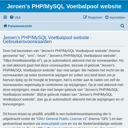
Jeroen's PHP/MySQL Voetbalpool website
V&A
Registreer
Aanmelden
Z
Forumoverzicht
o
Jeroen's PHP/MySQL Voetbalpool website -
e
Gebruikersvoorwaarden
k
Door het bezoeken van “Jeroen's PHP/MySQL Voetbalpool website” (hierna
genoemd “wij”, “ons”, “onze”, “Jeroen's PHP/MySQL Voetbalpool website”,
“https://voetbalpoeltje.nl”), ga je automatisch akkoord met de voorwaarden. Als
je niet akkoord gaat met deze voorwaarden, bezoek of gebruik “Jeroen's
PHP/MySQL Voetbalpool website” dan niet langer. We hebben het recht om de
voorwaarden op ieder moment te wijzigen en zullen ons best doen om je
hiervan tijdig op de hoogte te brengen, het is echter aan te raden om zelf de
voorwaarden regelmatig te controleren op wijzigingen. Ga je niet akkoord met
deze wijzigingen, maak dan niet langer gebruik van “Jeroen's PHP/MySQL
Voetbalpool website”. Blijf je gebruik maken van “Jeroen's PHP/MySQL
Voetbalpool website”, dan ga je automatisch akkoord met de wijzigingen en of
toevoegingen.
Dit forum draait op phpBB. phpBB is een bulletinboardoplossing die is
uitgebracht onder de “
GNU General Public License v2
” (hierna “GPL”) en kan
gedownload worden via
www.phpbb.com
en via de Nederlandstalige website