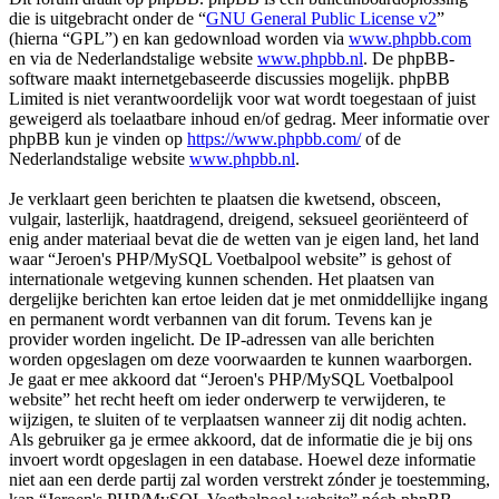
die is uitgebracht onder de “
GNU General Public License v2
”
(hierna “GPL”) en kan gedownload worden via
www.phpbb.com
en via de Nederlandstalige website
www.phpbb.nl
. De phpBB-
software maakt internetgebaseerde discussies mogelijk. phpBB
Limited is niet verantwoordelijk voor wat wordt toegestaan of juist
geweigerd als toelaatbare inhoud en/of gedrag. Meer informatie over
phpBB kun je vinden op
https://www.phpbb.com/
of de
Nederlandstalige website
www.phpbb.nl
.
Je verklaart geen berichten te plaatsen die kwetsend, obsceen,
vulgair, lasterlijk, haatdragend, dreigend, seksueel georiënteerd of
enig ander materiaal bevat die de wetten van je eigen land, het land
waar “Jeroen's PHP/MySQL Voetbalpool website” is gehost of
internationale wetgeving kunnen schenden. Het plaatsen van
dergelijke berichten kan ertoe leiden dat je met onmiddellijke ingang
en permanent wordt verbannen van dit forum. Tevens kan je
provider worden ingelicht. De IP-adressen van alle berichten
worden opgeslagen om deze voorwaarden te kunnen waarborgen.
Je gaat er mee akkoord dat “Jeroen's PHP/MySQL Voetbalpool
website” het recht heeft om ieder onderwerp te verwijderen, te
wijzigen, te sluiten of te verplaatsen wanneer zij dit nodig achten.
Als gebruiker ga je ermee akkoord, dat de informatie die je bij ons
invoert wordt opgeslagen in een database. Hoewel deze informatie
niet aan een derde partij zal worden verstrekt zónder je toestemming,