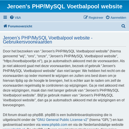
Jeroen's PHP/MySQL Voetbalpool website
V&A
Registreer
Aanmelden
Z
Forumoverzicht
o
Jeroen's PHP/MySQL Voetbalpool website -
e
Gebruikersvoorwaarden
k
Door het bezoeken van “Jeroen's PHP/MySQL Voetbalpool website” (hierna
genoemd “wij”, “ons”, “onze”, “Jeroen's PHP/MySQL Voetbalpool website”,
“https://voetbalpoeltje.nl”), ga je automatisch akkoord met de voorwaarden. Als
je niet akkoord gaat met deze voorwaarden, bezoek of gebruik “Jeroen's
PHP/MySQL Voetbalpool website” dan niet langer. We hebben het recht om de
voorwaarden op ieder moment te wijzigen en zullen ons best doen om je
hiervan tijdig op de hoogte te brengen, het is echter aan te raden om zelf de
voorwaarden regelmatig te controleren op wijzigingen. Ga je niet akkoord met
deze wijzigingen, maak dan niet langer gebruik van “Jeroen's PHP/MySQL
Voetbalpool website”. Blijf je gebruik maken van “Jeroen's PHP/MySQL
Voetbalpool website”, dan ga je automatisch akkoord met de wijzigingen en of
toevoegingen.
Dit forum draait op phpBB. phpBB is een bulletinboardoplossing die is
uitgebracht onder de “
GNU General Public License v2
” (hierna “GPL”) en kan
gedownload worden via
www.phpbb.com
en via de Nederlandstalige website