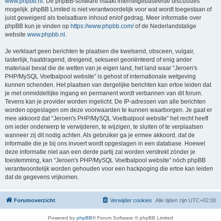
www.phpbb.nl
. De phpBB-software maakt internetgebaseerde discussies
mogelijk. phpBB Limited is niet verantwoordelijk voor wat wordt toegestaan of
juist geweigerd als toelaatbare inhoud en/of gedrag. Meer informatie over
phpBB kun je vinden op
https://www.phpbb.com/
of de Nederlandstalige
website
www.phpbb.nl
.
Je verklaart geen berichten te plaatsen die kwetsend, obsceen, vulgair,
lasterlijk, haatdragend, dreigend, seksueel georiënteerd of enig ander
materiaal bevat die de wetten van je eigen land, het land waar “Jeroen's
PHP/MySQL Voetbalpool website” is gehost of internationale wetgeving
kunnen schenden. Het plaatsen van dergelijke berichten kan ertoe leiden dat
je met onmiddellijke ingang en permanent wordt verbannen van dit forum.
Tevens kan je provider worden ingelicht. De IP-adressen van alle berichten
worden opgeslagen om deze voorwaarden te kunnen waarborgen. Je gaat er
mee akkoord dat “Jeroen's PHP/MySQL Voetbalpool website” het recht heeft
om ieder onderwerp te verwijderen, te wijzigen, te sluiten of te verplaatsen
wanneer zij dit nodig achten. Als gebruiker ga je ermee akkoord, dat de
informatie die je bij ons invoert wordt opgeslagen in een database. Hoewel
deze informatie niet aan een derde partij zal worden verstrekt zónder je
toestemming, kan “Jeroen's PHP/MySQL Voetbalpool website” nóch phpBB
verantwoordelijk worden gehouden voor een hackpoging die ertoe kan leiden
dat de gegevens vrijkomen.
Forumoverzicht
Verwijder cookies
Alle tijden zijn
UTC+02:00
Powered by
phpBB
® Forum Software © phpBB Limited