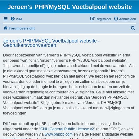
Jeroen's PHP/MySQL Voetbalpool website
V&A
Registreer
Aanmelden
Z
Forumoverzicht
o
Jeroen's PHP/MySQL Voetbalpool website -
e
Gebruikersvoorwaarden
k
Door het bezoeken van “Jeroen's PHP/MySQL Voetbalpool website” (hierna
genoemd “wij”, “ons”, “onze”, “Jeroen's PHP/MySQL Voetbalpool website”,
“https://voetbalpoeltje.nl”), ga je automatisch akkoord met de voorwaarden. Als
je niet akkoord gaat met deze voorwaarden, bezoek of gebruik “Jeroen's
PHP/MySQL Voetbalpool website” dan niet langer. We hebben het recht om de
voorwaarden op ieder moment te wijzigen en zullen ons best doen om je
hiervan tijdig op de hoogte te brengen, het is echter aan te raden om zelf de
voorwaarden regelmatig te controleren op wijzigingen. Ga je niet akkoord met
deze wijzigingen, maak dan niet langer gebruik van “Jeroen's PHP/MySQL
Voetbalpool website”. Blijf je gebruik maken van “Jeroen's PHP/MySQL
Voetbalpool website”, dan ga je automatisch akkoord met de wijzigingen en of
toevoegingen.
Dit forum draait op phpBB. phpBB is een bulletinboardoplossing die is
uitgebracht onder de “
GNU General Public License v2
” (hierna “GPL”) en kan
gedownload worden via
www.phpbb.com
en via de Nederlandstalige website