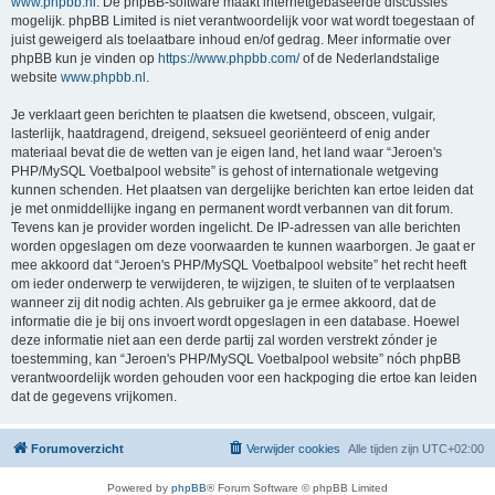
www.phpbb.nl
. De phpBB-software maakt internetgebaseerde discussies
mogelijk. phpBB Limited is niet verantwoordelijk voor wat wordt toegestaan of
juist geweigerd als toelaatbare inhoud en/of gedrag. Meer informatie over
phpBB kun je vinden op
https://www.phpbb.com/
of de Nederlandstalige
website
www.phpbb.nl
.
Je verklaart geen berichten te plaatsen die kwetsend, obsceen, vulgair,
lasterlijk, haatdragend, dreigend, seksueel georiënteerd of enig ander
materiaal bevat die de wetten van je eigen land, het land waar “Jeroen's
PHP/MySQL Voetbalpool website” is gehost of internationale wetgeving
kunnen schenden. Het plaatsen van dergelijke berichten kan ertoe leiden dat
je met onmiddellijke ingang en permanent wordt verbannen van dit forum.
Tevens kan je provider worden ingelicht. De IP-adressen van alle berichten
worden opgeslagen om deze voorwaarden te kunnen waarborgen. Je gaat er
mee akkoord dat “Jeroen's PHP/MySQL Voetbalpool website” het recht heeft
om ieder onderwerp te verwijderen, te wijzigen, te sluiten of te verplaatsen
wanneer zij dit nodig achten. Als gebruiker ga je ermee akkoord, dat de
informatie die je bij ons invoert wordt opgeslagen in een database. Hoewel
deze informatie niet aan een derde partij zal worden verstrekt zónder je
toestemming, kan “Jeroen's PHP/MySQL Voetbalpool website” nóch phpBB
verantwoordelijk worden gehouden voor een hackpoging die ertoe kan leiden
dat de gegevens vrijkomen.
Forumoverzicht
Verwijder cookies
Alle tijden zijn
UTC+02:00
Powered by
phpBB
® Forum Software © phpBB Limited