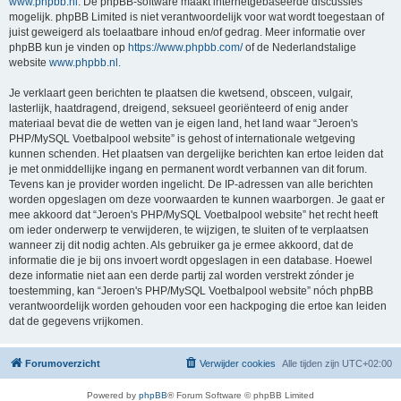
www.phpbb.nl
. De phpBB-software maakt internetgebaseerde discussies
mogelijk. phpBB Limited is niet verantwoordelijk voor wat wordt toegestaan of
juist geweigerd als toelaatbare inhoud en/of gedrag. Meer informatie over
phpBB kun je vinden op
https://www.phpbb.com/
of de Nederlandstalige
website
www.phpbb.nl
.
Je verklaart geen berichten te plaatsen die kwetsend, obsceen, vulgair,
lasterlijk, haatdragend, dreigend, seksueel georiënteerd of enig ander
materiaal bevat die de wetten van je eigen land, het land waar “Jeroen's
PHP/MySQL Voetbalpool website” is gehost of internationale wetgeving
kunnen schenden. Het plaatsen van dergelijke berichten kan ertoe leiden dat
je met onmiddellijke ingang en permanent wordt verbannen van dit forum.
Tevens kan je provider worden ingelicht. De IP-adressen van alle berichten
worden opgeslagen om deze voorwaarden te kunnen waarborgen. Je gaat er
mee akkoord dat “Jeroen's PHP/MySQL Voetbalpool website” het recht heeft
om ieder onderwerp te verwijderen, te wijzigen, te sluiten of te verplaatsen
wanneer zij dit nodig achten. Als gebruiker ga je ermee akkoord, dat de
informatie die je bij ons invoert wordt opgeslagen in een database. Hoewel
deze informatie niet aan een derde partij zal worden verstrekt zónder je
toestemming, kan “Jeroen's PHP/MySQL Voetbalpool website” nóch phpBB
verantwoordelijk worden gehouden voor een hackpoging die ertoe kan leiden
dat de gegevens vrijkomen.
Forumoverzicht
Verwijder cookies
Alle tijden zijn
UTC+02:00
Powered by
phpBB
® Forum Software © phpBB Limited