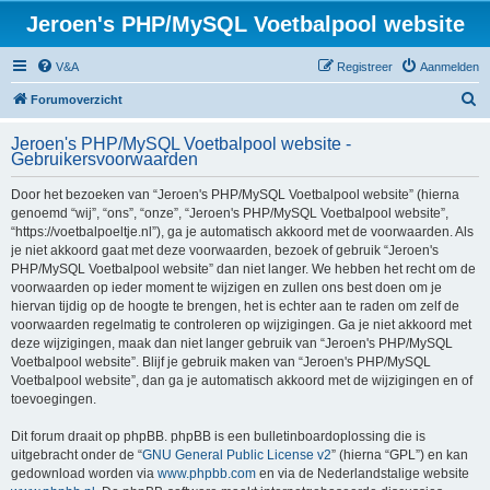
Jeroen's PHP/MySQL Voetbalpool website
V&A
Registreer
Aanmelden
Z
Forumoverzicht
o
Jeroen's PHP/MySQL Voetbalpool website -
e
Gebruikersvoorwaarden
k
Door het bezoeken van “Jeroen's PHP/MySQL Voetbalpool website” (hierna
genoemd “wij”, “ons”, “onze”, “Jeroen's PHP/MySQL Voetbalpool website”,
“https://voetbalpoeltje.nl”), ga je automatisch akkoord met de voorwaarden. Als
je niet akkoord gaat met deze voorwaarden, bezoek of gebruik “Jeroen's
PHP/MySQL Voetbalpool website” dan niet langer. We hebben het recht om de
voorwaarden op ieder moment te wijzigen en zullen ons best doen om je
hiervan tijdig op de hoogte te brengen, het is echter aan te raden om zelf de
voorwaarden regelmatig te controleren op wijzigingen. Ga je niet akkoord met
deze wijzigingen, maak dan niet langer gebruik van “Jeroen's PHP/MySQL
Voetbalpool website”. Blijf je gebruik maken van “Jeroen's PHP/MySQL
Voetbalpool website”, dan ga je automatisch akkoord met de wijzigingen en of
toevoegingen.
Dit forum draait op phpBB. phpBB is een bulletinboardoplossing die is
uitgebracht onder de “
GNU General Public License v2
” (hierna “GPL”) en kan
gedownload worden via
www.phpbb.com
en via de Nederlandstalige website