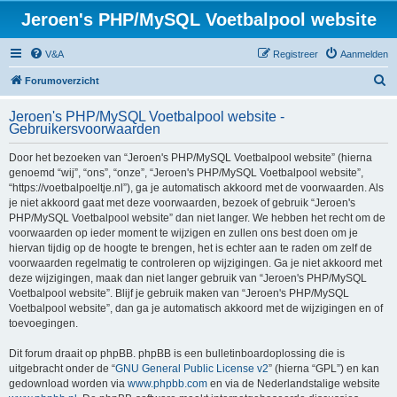
Jeroen's PHP/MySQL Voetbalpool website
V&A
Registreer
Aanmelden
Z
Forumoverzicht
o
Jeroen's PHP/MySQL Voetbalpool website -
e
Gebruikersvoorwaarden
k
Door het bezoeken van “Jeroen's PHP/MySQL Voetbalpool website” (hierna
genoemd “wij”, “ons”, “onze”, “Jeroen's PHP/MySQL Voetbalpool website”,
“https://voetbalpoeltje.nl”), ga je automatisch akkoord met de voorwaarden. Als
je niet akkoord gaat met deze voorwaarden, bezoek of gebruik “Jeroen's
PHP/MySQL Voetbalpool website” dan niet langer. We hebben het recht om de
voorwaarden op ieder moment te wijzigen en zullen ons best doen om je
hiervan tijdig op de hoogte te brengen, het is echter aan te raden om zelf de
voorwaarden regelmatig te controleren op wijzigingen. Ga je niet akkoord met
deze wijzigingen, maak dan niet langer gebruik van “Jeroen's PHP/MySQL
Voetbalpool website”. Blijf je gebruik maken van “Jeroen's PHP/MySQL
Voetbalpool website”, dan ga je automatisch akkoord met de wijzigingen en of
toevoegingen.
Dit forum draait op phpBB. phpBB is een bulletinboardoplossing die is
uitgebracht onder de “
GNU General Public License v2
” (hierna “GPL”) en kan
gedownload worden via
www.phpbb.com
en via de Nederlandstalige website