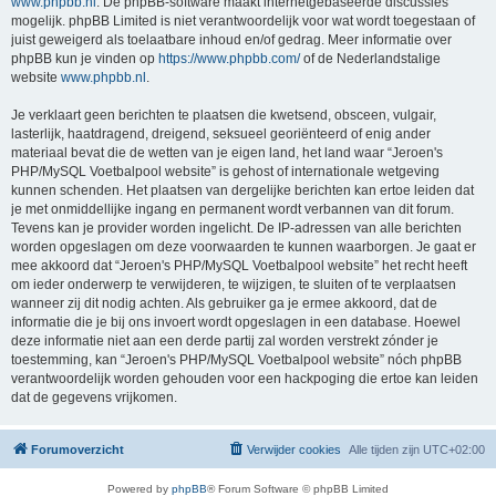
www.phpbb.nl
. De phpBB-software maakt internetgebaseerde discussies
mogelijk. phpBB Limited is niet verantwoordelijk voor wat wordt toegestaan of
juist geweigerd als toelaatbare inhoud en/of gedrag. Meer informatie over
phpBB kun je vinden op
https://www.phpbb.com/
of de Nederlandstalige
website
www.phpbb.nl
.
Je verklaart geen berichten te plaatsen die kwetsend, obsceen, vulgair,
lasterlijk, haatdragend, dreigend, seksueel georiënteerd of enig ander
materiaal bevat die de wetten van je eigen land, het land waar “Jeroen's
PHP/MySQL Voetbalpool website” is gehost of internationale wetgeving
kunnen schenden. Het plaatsen van dergelijke berichten kan ertoe leiden dat
je met onmiddellijke ingang en permanent wordt verbannen van dit forum.
Tevens kan je provider worden ingelicht. De IP-adressen van alle berichten
worden opgeslagen om deze voorwaarden te kunnen waarborgen. Je gaat er
mee akkoord dat “Jeroen's PHP/MySQL Voetbalpool website” het recht heeft
om ieder onderwerp te verwijderen, te wijzigen, te sluiten of te verplaatsen
wanneer zij dit nodig achten. Als gebruiker ga je ermee akkoord, dat de
informatie die je bij ons invoert wordt opgeslagen in een database. Hoewel
deze informatie niet aan een derde partij zal worden verstrekt zónder je
toestemming, kan “Jeroen's PHP/MySQL Voetbalpool website” nóch phpBB
verantwoordelijk worden gehouden voor een hackpoging die ertoe kan leiden
dat de gegevens vrijkomen.
Forumoverzicht
Verwijder cookies
Alle tijden zijn
UTC+02:00
Powered by
phpBB
® Forum Software © phpBB Limited