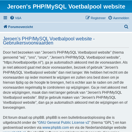
Jeroen's PHP/MySQL Voetbalpool website
V&A
Registreer
Aanmelden
Z
Forumoverzicht
o
Jeroen's PHP/MySQL Voetbalpool website -
e
Gebruikersvoorwaarden
k
Door het bezoeken van “Jeroen's PHP/MySQL Voetbalpool website” (hierna
genoemd “wij”, “ons”, “onze”, “Jeroen's PHP/MySQL Voetbalpool website”,
“https://voetbalpoeltje.nl”), ga je automatisch akkoord met de voorwaarden. Als
je niet akkoord gaat met deze voorwaarden, bezoek of gebruik “Jeroen's
PHP/MySQL Voetbalpool website” dan niet langer. We hebben het recht om de
voorwaarden op ieder moment te wijzigen en zullen ons best doen om je
hiervan tijdig op de hoogte te brengen, het is echter aan te raden om zelf de
voorwaarden regelmatig te controleren op wijzigingen. Ga je niet akkoord met
deze wijzigingen, maak dan niet langer gebruik van “Jeroen's PHP/MySQL
Voetbalpool website”. Blijf je gebruik maken van “Jeroen's PHP/MySQL
Voetbalpool website”, dan ga je automatisch akkoord met de wijzigingen en of
toevoegingen.
Dit forum draait op phpBB. phpBB is een bulletinboardoplossing die is
uitgebracht onder de “
GNU General Public License v2
” (hierna “GPL”) en kan
gedownload worden via
www.phpbb.com
en via de Nederlandstalige website