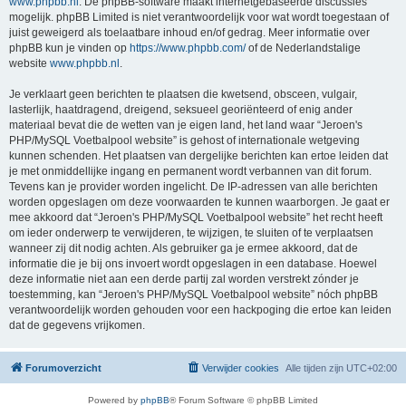
www.phpbb.nl
. De phpBB-software maakt internetgebaseerde discussies
mogelijk. phpBB Limited is niet verantwoordelijk voor wat wordt toegestaan of
juist geweigerd als toelaatbare inhoud en/of gedrag. Meer informatie over
phpBB kun je vinden op
https://www.phpbb.com/
of de Nederlandstalige
website
www.phpbb.nl
.
Je verklaart geen berichten te plaatsen die kwetsend, obsceen, vulgair,
lasterlijk, haatdragend, dreigend, seksueel georiënteerd of enig ander
materiaal bevat die de wetten van je eigen land, het land waar “Jeroen's
PHP/MySQL Voetbalpool website” is gehost of internationale wetgeving
kunnen schenden. Het plaatsen van dergelijke berichten kan ertoe leiden dat
je met onmiddellijke ingang en permanent wordt verbannen van dit forum.
Tevens kan je provider worden ingelicht. De IP-adressen van alle berichten
worden opgeslagen om deze voorwaarden te kunnen waarborgen. Je gaat er
mee akkoord dat “Jeroen's PHP/MySQL Voetbalpool website” het recht heeft
om ieder onderwerp te verwijderen, te wijzigen, te sluiten of te verplaatsen
wanneer zij dit nodig achten. Als gebruiker ga je ermee akkoord, dat de
informatie die je bij ons invoert wordt opgeslagen in een database. Hoewel
deze informatie niet aan een derde partij zal worden verstrekt zónder je
toestemming, kan “Jeroen's PHP/MySQL Voetbalpool website” nóch phpBB
verantwoordelijk worden gehouden voor een hackpoging die ertoe kan leiden
dat de gegevens vrijkomen.
Forumoverzicht
Verwijder cookies
Alle tijden zijn
UTC+02:00
Powered by
phpBB
® Forum Software © phpBB Limited