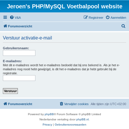
Jeroen's PHP/MySQL Voetbalpool website
V&A
Registreer
Aanmelden
Z
Forumoverzicht
o
Verstuur activatie-e-mail
e
k
Gebruikersnaam:
E-mailadres:
Met dit e-mailadres wordt het e-mailadres bedoeld dat bij ons bekend is. Als je het e-
mailadres nog nooit hebt gewijzigd, is dit het e-mailadres dat je hebt gebruikt bij de
registratie.
Forumoverzicht
Verwijder cookies
Alle tijden zijn
UTC+02:00
Powered by
phpBB
® Forum Software © phpBB Limited
Nederlandse vertaling door
phpBB.nl
.
Privacy
|
Gebruikersvoorwaarden