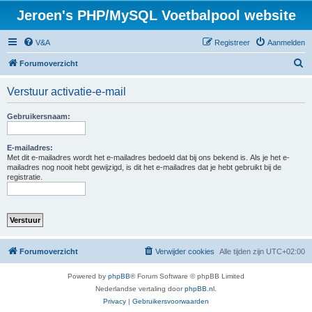
Jeroen's PHP/MySQL Voetbalpool website
V&A
Registreer
Aanmelden
Z
Forumoverzicht
o
Verstuur activatie-e-mail
e
k
Gebruikersnaam:
E-mailadres:
Met dit e-mailadres wordt het e-mailadres bedoeld dat bij ons bekend is. Als je het e-
mailadres nog nooit hebt gewijzigd, is dit het e-mailadres dat je hebt gebruikt bij de
registratie.
Forumoverzicht
Verwijder cookies
Alle tijden zijn
UTC+02:00
Powered by
phpBB
® Forum Software © phpBB Limited
Nederlandse vertaling door
phpBB.nl
.
Privacy
|
Gebruikersvoorwaarden