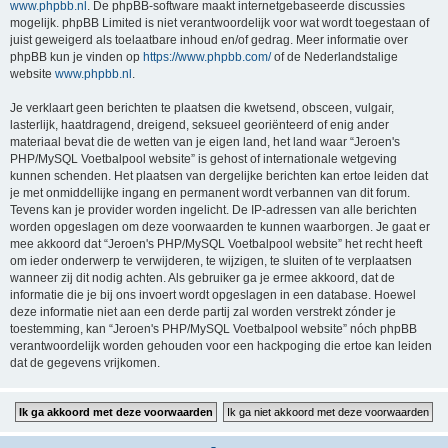
www.phpbb.nl
. De phpBB-software maakt internetgebaseerde discussies
mogelijk. phpBB Limited is niet verantwoordelijk voor wat wordt toegestaan of
juist geweigerd als toelaatbare inhoud en/of gedrag. Meer informatie over
phpBB kun je vinden op
https://www.phpbb.com/
of de Nederlandstalige
website
www.phpbb.nl
.
Je verklaart geen berichten te plaatsen die kwetsend, obsceen, vulgair,
lasterlijk, haatdragend, dreigend, seksueel georiënteerd of enig ander
materiaal bevat die de wetten van je eigen land, het land waar “Jeroen's
PHP/MySQL Voetbalpool website” is gehost of internationale wetgeving
kunnen schenden. Het plaatsen van dergelijke berichten kan ertoe leiden dat
je met onmiddellijke ingang en permanent wordt verbannen van dit forum.
Tevens kan je provider worden ingelicht. De IP-adressen van alle berichten
worden opgeslagen om deze voorwaarden te kunnen waarborgen. Je gaat er
mee akkoord dat “Jeroen's PHP/MySQL Voetbalpool website” het recht heeft
om ieder onderwerp te verwijderen, te wijzigen, te sluiten of te verplaatsen
wanneer zij dit nodig achten. Als gebruiker ga je ermee akkoord, dat de
informatie die je bij ons invoert wordt opgeslagen in een database. Hoewel
deze informatie niet aan een derde partij zal worden verstrekt zónder je
toestemming, kan “Jeroen's PHP/MySQL Voetbalpool website” nóch phpBB
verantwoordelijk worden gehouden voor een hackpoging die ertoe kan leiden
dat de gegevens vrijkomen.