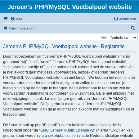
Jeroen's PHP/MySQL Voetbalpool website
V&A
Aanmelden
Z
Forumoverzicht
o
Taal:
e
Jeroen's PHP/MySQL Voetbalpool website - Registratie
k
Door het bezoeken van “Jeroen's PHP/MySQL Voetbalpool website” (hierna
genoemd “wij”, “ons”, “onze”, “Jeroen's PHP/MySQL Voetbalpool website”,
“https://voetbalpoeltje.nl”), ga je automatisch akkoord met de voorwaarden. Als
je niet akkoord gaat met deze voorwaarden, bezoek of gebruik “Jeroen's
PHP/MySQL Voetbalpool website” dan niet langer. We hebben het recht om de
voorwaarden op ieder moment te wijzigen en zullen ons best doen om je
hiervan tijdig op de hoogte te brengen, het is echter aan te raden om zelf de
voorwaarden regelmatig te controleren op wijzigingen. Ga je niet akkoord met
deze wijzigingen, maak dan niet langer gebruik van “Jeroen's PHP/MySQL
Voetbalpool website”. Blijf je gebruik maken van “Jeroen's PHP/MySQL
Voetbalpool website”, dan ga je automatisch akkoord met de wijzigingen en of
toevoegingen.
Dit forum draait op phpBB. phpBB is een bulletinboardoplossing die is
uitgebracht onder de “
GNU General Public License v2
” (hierna “GPL”) en kan
gedownload worden via
www.phpbb.com
en via de Nederlandstalige website