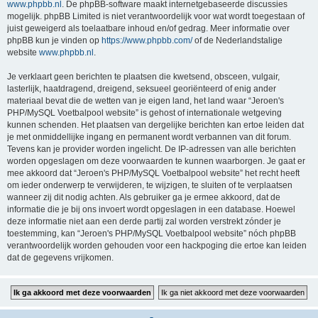
www.phpbb.nl
. De phpBB-software maakt internetgebaseerde discussies
mogelijk. phpBB Limited is niet verantwoordelijk voor wat wordt toegestaan of
juist geweigerd als toelaatbare inhoud en/of gedrag. Meer informatie over
phpBB kun je vinden op
https://www.phpbb.com/
of de Nederlandstalige
website
www.phpbb.nl
.
Je verklaart geen berichten te plaatsen die kwetsend, obsceen, vulgair,
lasterlijk, haatdragend, dreigend, seksueel georiënteerd of enig ander
materiaal bevat die de wetten van je eigen land, het land waar “Jeroen's
PHP/MySQL Voetbalpool website” is gehost of internationale wetgeving
kunnen schenden. Het plaatsen van dergelijke berichten kan ertoe leiden dat
je met onmiddellijke ingang en permanent wordt verbannen van dit forum.
Tevens kan je provider worden ingelicht. De IP-adressen van alle berichten
worden opgeslagen om deze voorwaarden te kunnen waarborgen. Je gaat er
mee akkoord dat “Jeroen's PHP/MySQL Voetbalpool website” het recht heeft
om ieder onderwerp te verwijderen, te wijzigen, te sluiten of te verplaatsen
wanneer zij dit nodig achten. Als gebruiker ga je ermee akkoord, dat de
informatie die je bij ons invoert wordt opgeslagen in een database. Hoewel
deze informatie niet aan een derde partij zal worden verstrekt zónder je
toestemming, kan “Jeroen's PHP/MySQL Voetbalpool website” nóch phpBB
verantwoordelijk worden gehouden voor een hackpoging die ertoe kan leiden
dat de gegevens vrijkomen.