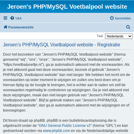
Jeroen's PHP/MySQL Voetbalpool website
V&A
Aanmelden
Z
Forumoverzicht
o
Taal:
e
Jeroen's PHP/MySQL Voetbalpool website - Registratie
k
Door het bezoeken van “Jeroen's PHP/MySQL Voetbalpool website” (hierna
genoemd “wij”, “ons”, “onze”, “Jeroen's PHP/MySQL Voetbalpool website”,
“https://voetbalpoeltje.nl”), ga je automatisch akkoord met de voorwaarden. Als
je niet akkoord gaat met deze voorwaarden, bezoek of gebruik “Jeroen's
PHP/MySQL Voetbalpool website” dan niet langer. We hebben het recht om de
voorwaarden op ieder moment te wijzigen en zullen ons best doen om je
hiervan tijdig op de hoogte te brengen, het is echter aan te raden om zelf de
voorwaarden regelmatig te controleren op wijzigingen. Ga je niet akkoord met
deze wijzigingen, maak dan niet langer gebruik van “Jeroen's PHP/MySQL
Voetbalpool website”. Blijf je gebruik maken van “Jeroen's PHP/MySQL
Voetbalpool website”, dan ga je automatisch akkoord met de wijzigingen en of
toevoegingen.
Dit forum draait op phpBB. phpBB is een bulletinboardoplossing die is
uitgebracht onder de “
GNU General Public License v2
” (hierna “GPL”) en kan
gedownload worden via
www.phpbb.com
en via de Nederlandstalige website