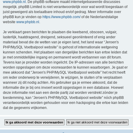
www.phpbb.nl
. De phpBB-software maakt internetgebaseerde discussies
mogelijk. phpBB Limited is niet verantwoordelijk voor wat wordt toegestaan of
juist geweigerd als toelaatbare inhoud en/of gedrag. Meer informatie over
phpBB kun je vinden op
https://www.phpbb.com/
of de Nederlandstalige
website
www.phpbb.nl
.
Je verklaart geen berichten te plaatsen die kwetsend, obsceen, vulgair,
lasterlijk, haatdragend, dreigend, seksueel georiënteerd of enig ander
materiaal bevat die de wetten van je eigen land, het land waar “Jeroen's
PHP/MySQL Voetbalpool website” is gehost of internationale wetgeving
kunnen schenden. Het plaatsen van dergelijke berichten kan ertoe leiden dat
je met onmiddellijke ingang en permanent wordt verbannen van dit forum.
Tevens kan je provider worden ingelicht. De IP-adressen van alle berichten
worden opgeslagen om deze voorwaarden te kunnen waarborgen. Je gaat er
mee akkoord dat “Jeroen's PHP/MySQL Voetbalpool website” het recht heeft
om ieder onderwerp te verwijderen, te wijzigen, te sluiten of te verplaatsen
wanneer zij dit nodig achten. Als gebruiker ga je ermee akkoord, dat de
informatie die je bij ons invoert wordt opgeslagen in een database. Hoewel
deze informatie niet aan een derde partij zal worden verstrekt zónder je
toestemming, kan “Jeroen's PHP/MySQL Voetbalpool website” nóch phpBB
verantwoordelijk worden gehouden voor een hackpoging die ertoe kan leiden
dat de gegevens vrijkomen.