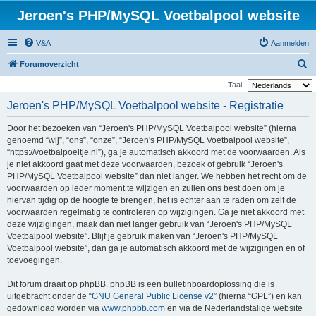
Jeroen's PHP/MySQL Voetbalpool website
V&A
Aanmelden
Z
Forumoverzicht
o
Taal:
e
Jeroen's PHP/MySQL Voetbalpool website - Registratie
k
Door het bezoeken van “Jeroen's PHP/MySQL Voetbalpool website” (hierna
genoemd “wij”, “ons”, “onze”, “Jeroen's PHP/MySQL Voetbalpool website”,
“https://voetbalpoeltje.nl”), ga je automatisch akkoord met de voorwaarden. Als
je niet akkoord gaat met deze voorwaarden, bezoek of gebruik “Jeroen's
PHP/MySQL Voetbalpool website” dan niet langer. We hebben het recht om de
voorwaarden op ieder moment te wijzigen en zullen ons best doen om je
hiervan tijdig op de hoogte te brengen, het is echter aan te raden om zelf de
voorwaarden regelmatig te controleren op wijzigingen. Ga je niet akkoord met
deze wijzigingen, maak dan niet langer gebruik van “Jeroen's PHP/MySQL
Voetbalpool website”. Blijf je gebruik maken van “Jeroen's PHP/MySQL
Voetbalpool website”, dan ga je automatisch akkoord met de wijzigingen en of
toevoegingen.
Dit forum draait op phpBB. phpBB is een bulletinboardoplossing die is
uitgebracht onder de “
GNU General Public License v2
” (hierna “GPL”) en kan
gedownload worden via
www.phpbb.com
en via de Nederlandstalige website