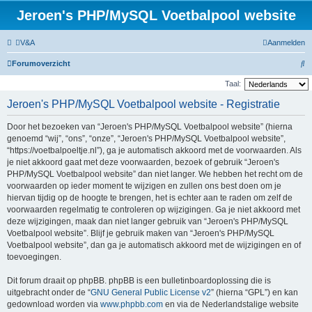
Jeroen's PHP/MySQL Voetbalpool website
V&A
Aanmelden
Z
Forumoverzicht
o
Taal:
e
Jeroen's PHP/MySQL Voetbalpool website - Registratie
k
Door het bezoeken van “Jeroen's PHP/MySQL Voetbalpool website” (hierna
genoemd “wij”, “ons”, “onze”, “Jeroen's PHP/MySQL Voetbalpool website”,
“https://voetbalpoeltje.nl”), ga je automatisch akkoord met de voorwaarden. Als
je niet akkoord gaat met deze voorwaarden, bezoek of gebruik “Jeroen's
PHP/MySQL Voetbalpool website” dan niet langer. We hebben het recht om de
voorwaarden op ieder moment te wijzigen en zullen ons best doen om je
hiervan tijdig op de hoogte te brengen, het is echter aan te raden om zelf de
voorwaarden regelmatig te controleren op wijzigingen. Ga je niet akkoord met
deze wijzigingen, maak dan niet langer gebruik van “Jeroen's PHP/MySQL
Voetbalpool website”. Blijf je gebruik maken van “Jeroen's PHP/MySQL
Voetbalpool website”, dan ga je automatisch akkoord met de wijzigingen en of
toevoegingen.
Dit forum draait op phpBB. phpBB is een bulletinboardoplossing die is
uitgebracht onder de “
GNU General Public License v2
” (hierna “GPL”) en kan
gedownload worden via
www.phpbb.com
en via de Nederlandstalige website