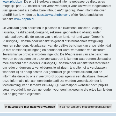
www.phpbb.nl
. De phpBB-software maakt internetgebaseerde discussies
mogelijk. phpBB Limited is niet verantwoordelijk voor wat wordt toegestaan of
juist geweigerd als toelaatbare inhoud en/of gedrag. Meer informatie over
phpBB kun je vinden op
https://www.phpbb.com/
of de Nederlandstalige
website
www.phpbb.nl
.
Je verklaart geen berichten te plaatsen die kwetsend, obsceen, vulgair,
lasterlijk, haatdragend, dreigend, seksueel georiënteerd of enig ander
materiaal bevat die de wetten van je eigen land, het land waar “Jeroen's
PHP/MySQL Voetbalpool website” is gehost of internationale wetgeving
kunnen schenden. Het plaatsen van dergelijke berichten kan ertoe leiden dat
je met onmiddellijke ingang en permanent wordt verbannen van dit forum.
Tevens kan je provider worden ingelicht. De IP-adressen van alle berichten
worden opgeslagen om deze voorwaarden te kunnen waarborgen. Je gaat er
mee akkoord dat “Jeroen's PHP/MySQL Voetbalpool website” het recht heeft
om ieder onderwerp te verwijderen, te wijzigen, te sluiten of te verplaatsen
wanneer zij dit nodig achten. Als gebruiker ga je ermee akkoord, dat de
informatie die je bij ons invoert wordt opgeslagen in een database. Hoewel
deze informatie niet aan een derde partij zal worden verstrekt zónder je
toestemming, kan “Jeroen's PHP/MySQL Voetbalpool website” nóch phpBB
verantwoordelijk worden gehouden voor een hackpoging die ertoe kan leiden
dat de gegevens vrijkomen.