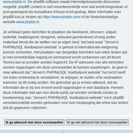
www.phpbb.nl
. De phpBB-software maakt internetgebaseerde discussies
mogelijk. phpBB Limited is niet verantwoordelijk voor wat wordt toegestaan of
juist geweigerd als toelaatbare inhoud en/of gedrag. Meer informatie over
phpBB kun je vinden op
https://www.phpbb.com/
of de Nederlandstalige
website
www.phpbb.nl
.
Je verklaart geen berichten te plaatsen die kwetsend, obsceen, vulgair,
lasterlijk, haatdragend, dreigend, seksueel georiënteerd of enig ander
materiaal bevat die de wetten van je eigen land, het land waar “Jeroen's
PHP/MySQL Voetbalpool website” is gehost of internationale wetgeving
kunnen schenden. Het plaatsen van dergelijke berichten kan ertoe leiden dat
je met onmiddellijke ingang en permanent wordt verbannen van dit forum.
Tevens kan je provider worden ingelicht. De IP-adressen van alle berichten
worden opgeslagen om deze voorwaarden te kunnen waarborgen. Je gaat er
mee akkoord dat “Jeroen's PHP/MySQL Voetbalpool website” het recht heeft
om ieder onderwerp te verwijderen, te wijzigen, te sluiten of te verplaatsen
wanneer zij dit nodig achten. Als gebruiker ga je ermee akkoord, dat de
informatie die je bij ons invoert wordt opgeslagen in een database. Hoewel
deze informatie niet aan een derde partij zal worden verstrekt zónder je
toestemming, kan “Jeroen's PHP/MySQL Voetbalpool website” nóch phpBB
verantwoordelijk worden gehouden voor een hackpoging die ertoe kan leiden
dat de gegevens vrijkomen.