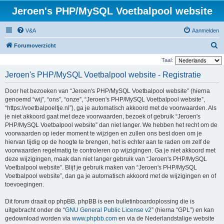
Jeroen's PHP/MySQL Voetbalpool website
V&A
Aanmelden
Z
Forumoverzicht
o
Taal:
e
Jeroen's PHP/MySQL Voetbalpool website - Registratie
k
Door het bezoeken van “Jeroen's PHP/MySQL Voetbalpool website” (hierna
genoemd “wij”, “ons”, “onze”, “Jeroen's PHP/MySQL Voetbalpool website”,
“https://voetbalpoeltje.nl”), ga je automatisch akkoord met de voorwaarden. Als
je niet akkoord gaat met deze voorwaarden, bezoek of gebruik “Jeroen's
PHP/MySQL Voetbalpool website” dan niet langer. We hebben het recht om de
voorwaarden op ieder moment te wijzigen en zullen ons best doen om je
hiervan tijdig op de hoogte te brengen, het is echter aan te raden om zelf de
voorwaarden regelmatig te controleren op wijzigingen. Ga je niet akkoord met
deze wijzigingen, maak dan niet langer gebruik van “Jeroen's PHP/MySQL
Voetbalpool website”. Blijf je gebruik maken van “Jeroen's PHP/MySQL
Voetbalpool website”, dan ga je automatisch akkoord met de wijzigingen en of
toevoegingen.
Dit forum draait op phpBB. phpBB is een bulletinboardoplossing die is
uitgebracht onder de “
GNU General Public License v2
” (hierna “GPL”) en kan
gedownload worden via
www.phpbb.com
en via de Nederlandstalige website