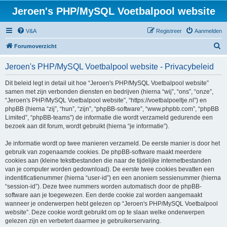
Jeroen's PHP/MySQL Voetbalpool website
V&A
Registreer
Aanmelden
Z
Forumoverzicht
o
Jeroen's PHP/MySQL Voetbalpool website - Privacybeleid
e
k
Dit beleid legt in detail uit hoe “Jeroen's PHP/MySQL Voetbalpool website”
samen met zijn verbonden diensten en bedrijven (hierna “wij”, “ons”, “onze”,
“Jeroen's PHP/MySQL Voetbalpool website”, “https://voetbalpoeltje.nl”) en
phpBB (hierna “zij”, “hun”, “zijn”, “phpBB-software”, “www.phpbb.com”, “phpBB
Limited”, “phpBB-teams”) de informatie die wordt verzameld gedurende een
bezoek aan dit forum, wordt gebruikt (hierna “je informatie”).
Je informatie wordt op twee manieren verzameld. De eerste manier is door het
gebruik van zogenaamde cookies. De phpBB-software maakt meerdere
cookies aan (kleine tekstbestanden die naar de tijdelijke internetbestanden
van je computer worden gedownload). De eerste twee cookies bevatten een
indentificatienummer (hierna “user-id”) en een anoniem sessienummer (hierna
“session-id”). Deze twee nummers worden automatisch door de phpBB-
software aan je toegewezen. Een derde cookie zal worden aangemaakt
wanneer je onderwerpen hebt gelezen op “Jeroen's PHP/MySQL Voetbalpool
website”. Deze cookie wordt gebruikt om op te slaan welke onderwerpen
gelezen zijn en verbetert daarmee je gebruikerservaring.