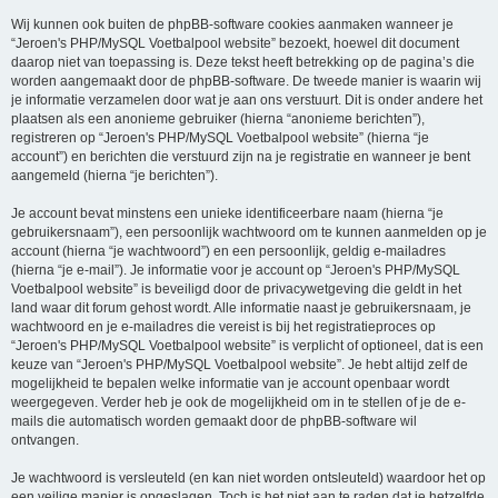
Wij kunnen ook buiten de phpBB-software cookies aanmaken wanneer je
“Jeroen's PHP/MySQL Voetbalpool website” bezoekt, hoewel dit document
daarop niet van toepassing is. Deze tekst heeft betrekking op de pagina’s die
worden aangemaakt door de phpBB-software. De tweede manier is waarin wij
je informatie verzamelen door wat je aan ons verstuurt. Dit is onder andere het
plaatsen als een anonieme gebruiker (hierna “anonieme berichten”),
registreren op “Jeroen's PHP/MySQL Voetbalpool website” (hierna “je
account”) en berichten die verstuurd zijn na je registratie en wanneer je bent
aangemeld (hierna “je berichten”).
Je account bevat minstens een unieke identificeerbare naam (hierna “je
gebruikersnaam”), een persoonlijk wachtwoord om te kunnen aanmelden op je
account (hierna “je wachtwoord”) en een persoonlijk, geldig e-mailadres
(hierna “je e-mail”). Je informatie voor je account op “Jeroen's PHP/MySQL
Voetbalpool website” is beveiligd door de privacywetgeving die geldt in het
land waar dit forum gehost wordt. Alle informatie naast je gebruikersnaam, je
wachtwoord en je e-mailadres die vereist is bij het registratieproces op
“Jeroen's PHP/MySQL Voetbalpool website” is verplicht of optioneel, dat is een
keuze van “Jeroen's PHP/MySQL Voetbalpool website”. Je hebt altijd zelf de
mogelijkheid te bepalen welke informatie van je account openbaar wordt
weergegeven. Verder heb je ook de mogelijkheid om in te stellen of je de e-
mails die automatisch worden gemaakt door de phpBB-software wil
ontvangen.
Je wachtwoord is versleuteld (en kan niet worden ontsleuteld) waardoor het op
een veilige manier is opgeslagen. Toch is het niet aan te raden dat je hetzelfde