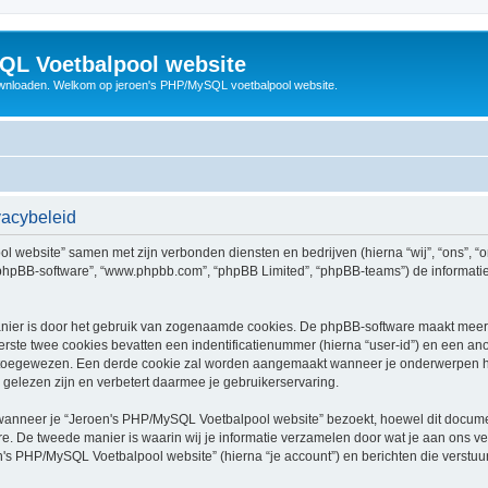
QL Voetbalpool website
wnloaden. Welkom op jeroen's PHP/MySQL voetbalpool website.
vacybeleid
ool website” samen met zijn verbonden diensten en bedrijven (hierna “wij”, “ons”,
ijn”, “phpBB-software”, “www.phpbb.com”, “phpBB Limited”, “phpBB-teams”) de inform
nier is door het gebruik van zogenaamde cookies. De phpBB-software maakt meerde
ste twee cookies bevatten een indentificatienummer (hierna “user-id”) en een an
toegewezen. Een derde cookie zal worden aangemaakt wanneer je onderwerpen h
gelezen zijn en verbetert daarmee je gebruikerservaring.
nneer je “Jeroen's PHP/MySQL Voetbalpool website” bezoekt, hoewel dit document 
 De tweede manier is waarin wij je informatie verzamelen door wat je aan ons ver
n's PHP/MySQL Voetbalpool website” (hierna “je account”) en berichten die verstuur