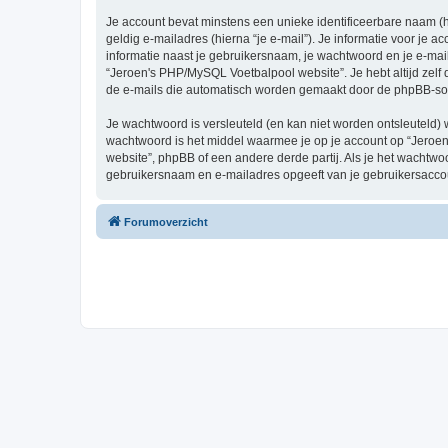
Je account bevat minstens een unieke identificeerbare naam (
geldig e-mailadres (hierna “je e-mail”). Je informatie voor je 
informatie naast je gebruikersnaam, je wachtwoord en je e-maila
“Jeroen's PHP/MySQL Voetbalpool website”. Je hebt altijd zelf 
de e-mails die automatisch worden gemaakt door de phpBB-sof
Je wachtwoord is versleuteld (en kan niet worden ontsleuteld) 
wachtwoord is het middel waarmee je op je account op “Jeroe
website”, phpBB of een andere derde partij. Als je het wachtwoo
gebruikersnaam en e-mailadres opgeeft van je gebruikersacco
Forumoverzicht