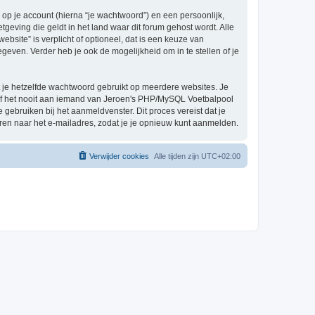
p je account (hierna “je wachtwoord”) en een persoonlijk,
geving die geldt in het land waar dit forum gehost wordt. Alle
bsite” is verplicht of optioneel, dat is een keuze van
even. Verder heb je ook de mogelijkheid om in te stellen of je
at je hetzelfde wachtwoord gebruikt op meerdere websites. Je
ef het nooit aan iemand van Jeroen's PHP/MySQL Voetbalpool
 gebruiken bij het aanmeldvenster. Dit proces vereist dat je
en naar het e-mailadres, zodat je je opnieuw kunt aanmelden.
Verwijder cookies
Alle tijden zijn
UTC+02:00