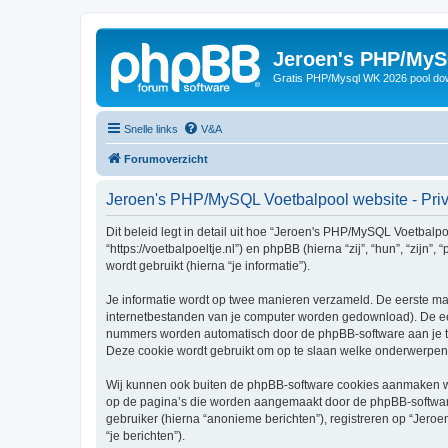
Jeroen's PHP/MyS
Gratis PHP/Mysql WK 2026 pool do
Snelle links
V&A
Forumoverzicht
Jeroen's PHP/MySQL Voetbalpool website - Pri
Dit beleid legt in detail uit hoe “Jeroen's PHP/MySQL Voetbalp
“https://voetbalpoeltje.nl”) en phpBB (hierna “zij”, “hun”, “z
wordt gebruikt (hierna “je informatie”).
Je informatie wordt op twee manieren verzameld. De eerste ma
internetbestanden van je computer worden gedownload). De eer
nummers worden automatisch door de phpBB-software aan je 
Deze cookie wordt gebruikt om op te slaan welke onderwerpen 
Wij kunnen ook buiten de phpBB-software cookies aanmaken wa
op de pagina’s die worden aangemaakt door de phpBB-software.
gebruiker (hierna “anonieme berichten”), registreren op “Jeroe
“je berichten”).