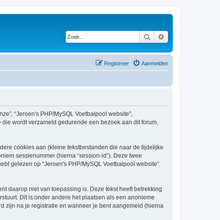
Zoek
Uitgebreid zoeken
Registreer
Aanmelden
 “onze”, “Jeroen's PHP/MySQL Voetbalpool website”,
atie die wordt verzameld gedurende een bezoek aan dit forum,
re cookies aan (kleine tekstbestanden die naar de tijdelijke
oniem sessienummer (hierna “session-id”). Deze twee
ebt gelezen op “Jeroen's PHP/MySQL Voetbalpool website”.
daarop niet van toepassing is. Deze tekst heeft betrekking
stuurt. Dit is onder andere het plaatsen als een anonieme
d zijn na je registratie en wanneer je bent aangemeld (hierna