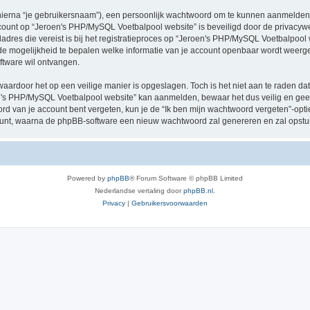
hierna “je gebruikersnaam”), een persoonlijk wachtwoord om te kunnen aanmelden o
account op “Jeroen's PHP/MySQL Voetbalpool website” is beveiligd door de privacywet
dres die vereist is bij het registratieproces op “Jeroen's PHP/MySQL Voetbalpool we
de mogelijkheid te bepalen welke informatie van je account openbaar wordt weergeg
tware wil ontvangen.
waardoor het op een veilige manier is opgeslagen. Toch is het niet aan te raden d
n's PHP/MySQL Voetbalpool website” kan aanmelden, bewaar het dus veilig en ge
rd van je account bent vergeten, kun je de “Ik ben mijn wachtwoord vergeten”-optie
unt, waarna de phpBB-software een nieuw wachtwoord zal genereren en zal opstur
Powered by
phpBB
® Forum Software © phpBB Limited
Nederlandse vertaling door
phpBB.nl
.
Privacy
|
Gebruikersvoorwaarden