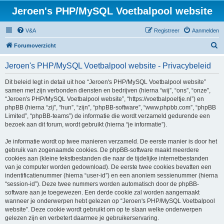
Jeroen's PHP/MySQL Voetbalpool website
V&A
Registreer
Aanmelden
Z
Forumoverzicht
o
Jeroen's PHP/MySQL Voetbalpool website - Privacybeleid
e
k
Dit beleid legt in detail uit hoe “Jeroen's PHP/MySQL Voetbalpool website”
samen met zijn verbonden diensten en bedrijven (hierna “wij”, “ons”, “onze”,
“Jeroen's PHP/MySQL Voetbalpool website”, “https://voetbalpoeltje.nl”) en
phpBB (hierna “zij”, “hun”, “zijn”, “phpBB-software”, “www.phpbb.com”, “phpBB
Limited”, “phpBB-teams”) de informatie die wordt verzameld gedurende een
bezoek aan dit forum, wordt gebruikt (hierna “je informatie”).
Je informatie wordt op twee manieren verzameld. De eerste manier is door het
gebruik van zogenaamde cookies. De phpBB-software maakt meerdere
cookies aan (kleine tekstbestanden die naar de tijdelijke internetbestanden
van je computer worden gedownload). De eerste twee cookies bevatten een
indentificatienummer (hierna “user-id”) en een anoniem sessienummer (hierna
“session-id”). Deze twee nummers worden automatisch door de phpBB-
software aan je toegewezen. Een derde cookie zal worden aangemaakt
wanneer je onderwerpen hebt gelezen op “Jeroen's PHP/MySQL Voetbalpool
website”. Deze cookie wordt gebruikt om op te slaan welke onderwerpen
gelezen zijn en verbetert daarmee je gebruikerservaring.