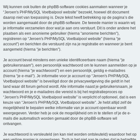
Wij kunnen ook buiten de phpBB-software cookies aanmaken wanneer je
“Jeroen's PHP/MySQL Voetbalpool website” bezoekt, hoewel dit document
daarop niet van toepassing is. Deze tekst heeft betrekking op de pagina’s die
worden aangemaakt door de phpBB-software. De tweede manier is waarin wij
je informatie verzamelen door wat je aan ons verstuurt. Dit is onder andere het
plaatsen als een anonieme gebruiker (hierna “anonieme berichten”),
registreren op “Jeroen's PHP/MySQL Voetbalpool website” (hierna “je
account”) en berichten die verstuurd zijn na je registratie en wanneer je bent
aangemeld (hierna “je berichten”).
Je account bevat minstens een unieke identificeerbare naam (hierna “je
gebruikersnaam”), een persoonlijk wachtwoord om te kunnen aanmelden op je
account (hierna “je wachtwoord”) en een persoonlijk, geldig e-mailadres
(hierna “je e-mail”). Je informatie voor je account op “Jeroen's PHP/MySQL
Voetbalpool website” is beveiligd door de privacywetgeving die geldt in het
land waar dit forum gehost wordt. Alle informatie naast je gebruikersnaam, je
wachtwoord en je e-mailadres die vereist is bij het registratieproces op
“Jeroen's PHP/MySQL Voetbalpool website” is verplicht of optioneel, dat is een
keuze van “Jeroen's PHP/MySQL Voetbalpool website”. Je hebt altijd zelf de
mogelijkheid te bepalen welke informatie van je account openbaar wordt
weergegeven. Verder heb je ook de mogelijkheid om in te stellen of je de e-
mails die automatisch worden gemaakt door de phpBB-software wil
ontvangen.
Je wachtwoord is versleuteld (en kan niet worden ontsleuteld) waardoor het op
een veilige manier is opgeslagen. Toch is het niet aan te raden dat je hetzelfde