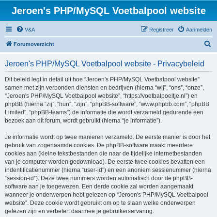
Jeroen's PHP/MySQL Voetbalpool website
V&A
Registreer
Aanmelden
Z
Forumoverzicht
o
Jeroen's PHP/MySQL Voetbalpool website - Privacybeleid
e
k
Dit beleid legt in detail uit hoe “Jeroen's PHP/MySQL Voetbalpool website”
samen met zijn verbonden diensten en bedrijven (hierna “wij”, “ons”, “onze”,
“Jeroen's PHP/MySQL Voetbalpool website”, “https://voetbalpoeltje.nl”) en
phpBB (hierna “zij”, “hun”, “zijn”, “phpBB-software”, “www.phpbb.com”, “phpBB
Limited”, “phpBB-teams”) de informatie die wordt verzameld gedurende een
bezoek aan dit forum, wordt gebruikt (hierna “je informatie”).
Je informatie wordt op twee manieren verzameld. De eerste manier is door het
gebruik van zogenaamde cookies. De phpBB-software maakt meerdere
cookies aan (kleine tekstbestanden die naar de tijdelijke internetbestanden
van je computer worden gedownload). De eerste twee cookies bevatten een
indentificatienummer (hierna “user-id”) en een anoniem sessienummer (hierna
“session-id”). Deze twee nummers worden automatisch door de phpBB-
software aan je toegewezen. Een derde cookie zal worden aangemaakt
wanneer je onderwerpen hebt gelezen op “Jeroen's PHP/MySQL Voetbalpool
website”. Deze cookie wordt gebruikt om op te slaan welke onderwerpen
gelezen zijn en verbetert daarmee je gebruikerservaring.