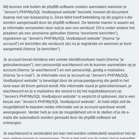
Wij kunnen ook buiten de phpBB-software cookies aanmaken wanneer je
“Jeroen's PHP/MySQL Voetbalpool website” bezoekt, hoewel dit document
daarop niet van toepassing is. Deze tekst heeft betrekking op de pagina’s die
worden aangemaakt door de phpBB-software. De tweede manier is waarin wij
je informatie verzamelen door wat je aan ons verstuurt. Dit is onder andere het
plaatsen als een anonieme gebruiker (hierna “anonieme berichten”),
registreren op “Jeroen's PHP/MySQL Voetbalpool website” (hierna “je
account”) en berichten die verstuurd zijn na je registratie en wanneer je bent
aangemeld (hierna “je berichten”).
Je account bevat minstens een unieke identificeerbare naam (hierna “je
gebruikersnaam”), een persoonlijk wachtwoord om te kunnen aanmelden op je
account (hierna “je wachtwoord”) en een persoonlijk, geldig e-mailadres
(hierna “je e-mail”). Je informatie voor je account op “Jeroen's PHP/MySQL
Voetbalpool website” is beveiligd door de privacywetgeving die geldt in het
land waar dit forum gehost wordt. Alle informatie naast je gebruikersnaam, je
wachtwoord en je e-mailadres die vereist is bij het registratieproces op
“Jeroen's PHP/MySQL Voetbalpool website” is verplicht of optioneel, dat is een
keuze van “Jeroen's PHP/MySQL Voetbalpool website”. Je hebt altijd zelf de
mogelijkheid te bepalen welke informatie van je account openbaar wordt
weergegeven. Verder heb je ook de mogelijkheid om in te stellen of je de e-
mails die automatisch worden gemaakt door de phpBB-software wil
ontvangen.
Je wachtwoord is versleuteld (en kan niet worden ontsleuteld) waardoor het op
een veilige manier is opgeslagen. Toch is het niet aan te raden dat je hetzelfde