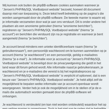
Wij kunnen ook buiten de phpBB-software cookies aanmaken wanneer je
“Jeroen's PHP/MySQL Voetbalpool website” bezoekt, hoewel dit document
daarop niet van toepassing is. Deze tekst heeft betrekking op de pagina’s die
worden aangemaakt door de phpBB-software. De tweede manier is waarin wij
je informatie verzamelen door wat je aan ons verstuurt. Dit is onder andere het
plaatsen als een anonieme gebruiker (hierna “anonieme berichten”),
registreren op “Jeroen's PHP/MySQL Voetbalpool website” (hierna “je
account”) en berichten die verstuurd zijn na je registratie en wanneer je bent
aangemeld (hierna “je berichten”).
Je account bevat minstens een unieke identificeerbare naam (hierna “je
gebruikersnaam”), een persoonlijk wachtwoord om te kunnen aanmelden op je
account (hierna “je wachtwoord”) en een persoonlijk, geldig e-mailadres
(hierna “je e-mail”). Je informatie voor je account op “Jeroen's PHP/MySQL
Voetbalpool website” is beveiligd door de privacywetgeving die geldt in het
land waar dit forum gehost wordt. Alle informatie naast je gebruikersnaam, je
wachtwoord en je e-mailadres die vereist is bij het registratieproces op
“Jeroen's PHP/MySQL Voetbalpool website” is verplicht of optioneel, dat is een
keuze van “Jeroen's PHP/MySQL Voetbalpool website”. Je hebt altijd zelf de
mogelijkheid te bepalen welke informatie van je account openbaar wordt
weergegeven. Verder heb je ook de mogelijkheid om in te stellen of je de e-
mails die automatisch worden gemaakt door de phpBB-software wil
ontvangen.
Je wachtwoord is versleuteld (en kan niet worden ontsleuteld) waardoor het op
een veilige manier is opgeslagen. Toch is het niet aan te raden dat je hetzelfde