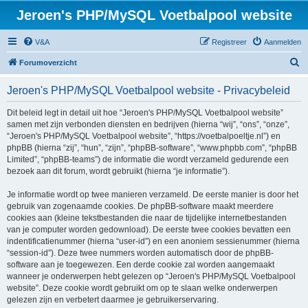
Jeroen's PHP/MySQL Voetbalpool website
V&A
Registreer
Aanmelden
Z
Forumoverzicht
o
Jeroen's PHP/MySQL Voetbalpool website - Privacybeleid
e
k
Dit beleid legt in detail uit hoe “Jeroen's PHP/MySQL Voetbalpool website”
samen met zijn verbonden diensten en bedrijven (hierna “wij”, “ons”, “onze”,
“Jeroen's PHP/MySQL Voetbalpool website”, “https://voetbalpoeltje.nl”) en
phpBB (hierna “zij”, “hun”, “zijn”, “phpBB-software”, “www.phpbb.com”, “phpBB
Limited”, “phpBB-teams”) de informatie die wordt verzameld gedurende een
bezoek aan dit forum, wordt gebruikt (hierna “je informatie”).
Je informatie wordt op twee manieren verzameld. De eerste manier is door het
gebruik van zogenaamde cookies. De phpBB-software maakt meerdere
cookies aan (kleine tekstbestanden die naar de tijdelijke internetbestanden
van je computer worden gedownload). De eerste twee cookies bevatten een
indentificatienummer (hierna “user-id”) en een anoniem sessienummer (hierna
“session-id”). Deze twee nummers worden automatisch door de phpBB-
software aan je toegewezen. Een derde cookie zal worden aangemaakt
wanneer je onderwerpen hebt gelezen op “Jeroen's PHP/MySQL Voetbalpool
website”. Deze cookie wordt gebruikt om op te slaan welke onderwerpen
gelezen zijn en verbetert daarmee je gebruikerservaring.