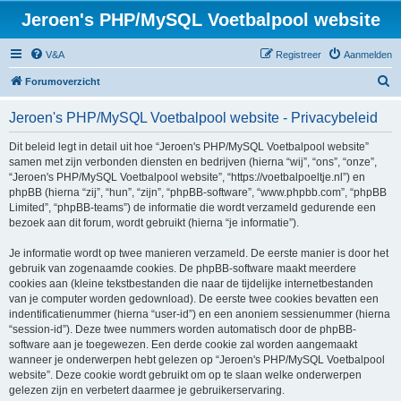
Jeroen's PHP/MySQL Voetbalpool website
V&A
Registreer
Aanmelden
Z
Forumoverzicht
o
Jeroen's PHP/MySQL Voetbalpool website - Privacybeleid
e
k
Dit beleid legt in detail uit hoe “Jeroen's PHP/MySQL Voetbalpool website”
samen met zijn verbonden diensten en bedrijven (hierna “wij”, “ons”, “onze”,
“Jeroen's PHP/MySQL Voetbalpool website”, “https://voetbalpoeltje.nl”) en
phpBB (hierna “zij”, “hun”, “zijn”, “phpBB-software”, “www.phpbb.com”, “phpBB
Limited”, “phpBB-teams”) de informatie die wordt verzameld gedurende een
bezoek aan dit forum, wordt gebruikt (hierna “je informatie”).
Je informatie wordt op twee manieren verzameld. De eerste manier is door het
gebruik van zogenaamde cookies. De phpBB-software maakt meerdere
cookies aan (kleine tekstbestanden die naar de tijdelijke internetbestanden
van je computer worden gedownload). De eerste twee cookies bevatten een
indentificatienummer (hierna “user-id”) en een anoniem sessienummer (hierna
“session-id”). Deze twee nummers worden automatisch door de phpBB-
software aan je toegewezen. Een derde cookie zal worden aangemaakt
wanneer je onderwerpen hebt gelezen op “Jeroen's PHP/MySQL Voetbalpool
website”. Deze cookie wordt gebruikt om op te slaan welke onderwerpen
gelezen zijn en verbetert daarmee je gebruikerservaring.