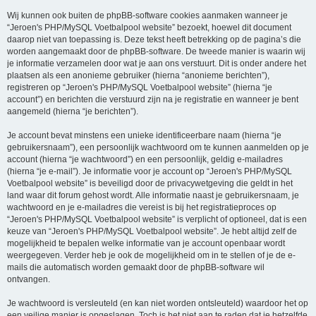
Wij kunnen ook buiten de phpBB-software cookies aanmaken wanneer je
“Jeroen's PHP/MySQL Voetbalpool website” bezoekt, hoewel dit document
daarop niet van toepassing is. Deze tekst heeft betrekking op de pagina’s die
worden aangemaakt door de phpBB-software. De tweede manier is waarin wij
je informatie verzamelen door wat je aan ons verstuurt. Dit is onder andere het
plaatsen als een anonieme gebruiker (hierna “anonieme berichten”),
registreren op “Jeroen's PHP/MySQL Voetbalpool website” (hierna “je
account”) en berichten die verstuurd zijn na je registratie en wanneer je bent
aangemeld (hierna “je berichten”).
Je account bevat minstens een unieke identificeerbare naam (hierna “je
gebruikersnaam”), een persoonlijk wachtwoord om te kunnen aanmelden op je
account (hierna “je wachtwoord”) en een persoonlijk, geldig e-mailadres
(hierna “je e-mail”). Je informatie voor je account op “Jeroen's PHP/MySQL
Voetbalpool website” is beveiligd door de privacywetgeving die geldt in het
land waar dit forum gehost wordt. Alle informatie naast je gebruikersnaam, je
wachtwoord en je e-mailadres die vereist is bij het registratieproces op
“Jeroen's PHP/MySQL Voetbalpool website” is verplicht of optioneel, dat is een
keuze van “Jeroen's PHP/MySQL Voetbalpool website”. Je hebt altijd zelf de
mogelijkheid te bepalen welke informatie van je account openbaar wordt
weergegeven. Verder heb je ook de mogelijkheid om in te stellen of je de e-
mails die automatisch worden gemaakt door de phpBB-software wil
ontvangen.
Je wachtwoord is versleuteld (en kan niet worden ontsleuteld) waardoor het op
een veilige manier is opgeslagen. Toch is het niet aan te raden dat je hetzelfde