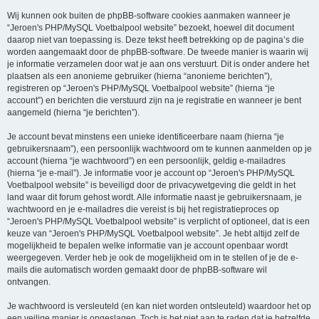
Wij kunnen ook buiten de phpBB-software cookies aanmaken wanneer je
“Jeroen's PHP/MySQL Voetbalpool website” bezoekt, hoewel dit document
daarop niet van toepassing is. Deze tekst heeft betrekking op de pagina’s die
worden aangemaakt door de phpBB-software. De tweede manier is waarin wij
je informatie verzamelen door wat je aan ons verstuurt. Dit is onder andere het
plaatsen als een anonieme gebruiker (hierna “anonieme berichten”),
registreren op “Jeroen's PHP/MySQL Voetbalpool website” (hierna “je
account”) en berichten die verstuurd zijn na je registratie en wanneer je bent
aangemeld (hierna “je berichten”).
Je account bevat minstens een unieke identificeerbare naam (hierna “je
gebruikersnaam”), een persoonlijk wachtwoord om te kunnen aanmelden op je
account (hierna “je wachtwoord”) en een persoonlijk, geldig e-mailadres
(hierna “je e-mail”). Je informatie voor je account op “Jeroen's PHP/MySQL
Voetbalpool website” is beveiligd door de privacywetgeving die geldt in het
land waar dit forum gehost wordt. Alle informatie naast je gebruikersnaam, je
wachtwoord en je e-mailadres die vereist is bij het registratieproces op
“Jeroen's PHP/MySQL Voetbalpool website” is verplicht of optioneel, dat is een
keuze van “Jeroen's PHP/MySQL Voetbalpool website”. Je hebt altijd zelf de
mogelijkheid te bepalen welke informatie van je account openbaar wordt
weergegeven. Verder heb je ook de mogelijkheid om in te stellen of je de e-
mails die automatisch worden gemaakt door de phpBB-software wil
ontvangen.
Je wachtwoord is versleuteld (en kan niet worden ontsleuteld) waardoor het op
een veilige manier is opgeslagen. Toch is het niet aan te raden dat je hetzelfde