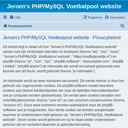
Jeroen's PHP/MySQL Voetbalpool website
V&A
Registreer
Aanmelden
Z
Forumoverzicht
o
Jeroen's PHP/MySQL Voetbalpool website - Privacybeleid
e
k
Dit beleid legt in detail uit hoe “Jeroen's PHP/MySQL Voetbalpool website”
samen met zijn verbonden diensten en bedrijven (hierna “wij”, “ons”, “onze”,
“Jeroen's PHP/MySQL Voetbalpool website”, “https://voetbalpoeltje.nl”) en
phpBB (hierna “zij”, “hun”, “zijn”, “phpBB-software”, “www.phpbb.com”, “phpBB
Limited”, “phpBB-teams”) de informatie die wordt verzameld gedurende een
bezoek aan dit forum, wordt gebruikt (hierna “je informatie”).
Je informatie wordt op twee manieren verzameld. De eerste manier is door het
gebruik van zogenaamde cookies. De phpBB-software maakt meerdere
cookies aan (kleine tekstbestanden die naar de tijdelijke internetbestanden
van je computer worden gedownload). De eerste twee cookies bevatten een
indentificatienummer (hierna “user-id”) en een anoniem sessienummer (hierna
“session-id”). Deze twee nummers worden automatisch door de phpBB-
software aan je toegewezen. Een derde cookie zal worden aangemaakt
wanneer je onderwerpen hebt gelezen op “Jeroen's PHP/MySQL Voetbalpool
website”. Deze cookie wordt gebruikt om op te slaan welke onderwerpen
gelezen zijn en verbetert daarmee je gebruikerservaring.