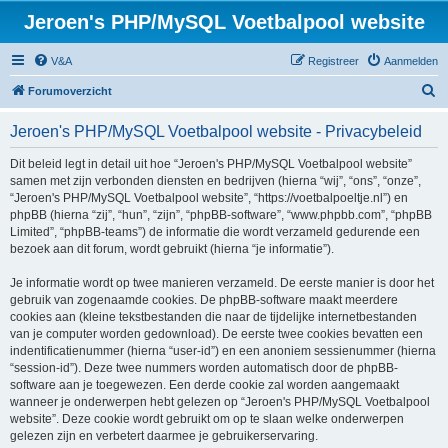
Jeroen's PHP/MySQL Voetbalpool website
V&A
Registreer
Aanmelden
Z
Forumoverzicht
o
Jeroen's PHP/MySQL Voetbalpool website - Privacybeleid
e
k
Dit beleid legt in detail uit hoe “Jeroen's PHP/MySQL Voetbalpool website”
samen met zijn verbonden diensten en bedrijven (hierna “wij”, “ons”, “onze”,
“Jeroen's PHP/MySQL Voetbalpool website”, “https://voetbalpoeltje.nl”) en
phpBB (hierna “zij”, “hun”, “zijn”, “phpBB-software”, “www.phpbb.com”, “phpBB
Limited”, “phpBB-teams”) de informatie die wordt verzameld gedurende een
bezoek aan dit forum, wordt gebruikt (hierna “je informatie”).
Je informatie wordt op twee manieren verzameld. De eerste manier is door het
gebruik van zogenaamde cookies. De phpBB-software maakt meerdere
cookies aan (kleine tekstbestanden die naar de tijdelijke internetbestanden
van je computer worden gedownload). De eerste twee cookies bevatten een
indentificatienummer (hierna “user-id”) en een anoniem sessienummer (hierna
“session-id”). Deze twee nummers worden automatisch door de phpBB-
software aan je toegewezen. Een derde cookie zal worden aangemaakt
wanneer je onderwerpen hebt gelezen op “Jeroen's PHP/MySQL Voetbalpool
website”. Deze cookie wordt gebruikt om op te slaan welke onderwerpen
gelezen zijn en verbetert daarmee je gebruikerservaring.