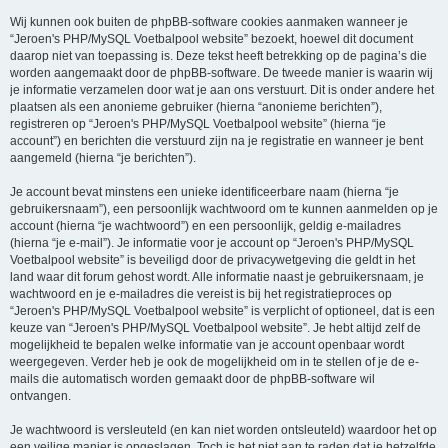
Wij kunnen ook buiten de phpBB-software cookies aanmaken wanneer je
“Jeroen's PHP/MySQL Voetbalpool website” bezoekt, hoewel dit document
daarop niet van toepassing is. Deze tekst heeft betrekking op de pagina’s die
worden aangemaakt door de phpBB-software. De tweede manier is waarin wij
je informatie verzamelen door wat je aan ons verstuurt. Dit is onder andere het
plaatsen als een anonieme gebruiker (hierna “anonieme berichten”),
registreren op “Jeroen's PHP/MySQL Voetbalpool website” (hierna “je
account”) en berichten die verstuurd zijn na je registratie en wanneer je bent
aangemeld (hierna “je berichten”).
Je account bevat minstens een unieke identificeerbare naam (hierna “je
gebruikersnaam”), een persoonlijk wachtwoord om te kunnen aanmelden op je
account (hierna “je wachtwoord”) en een persoonlijk, geldig e-mailadres
(hierna “je e-mail”). Je informatie voor je account op “Jeroen's PHP/MySQL
Voetbalpool website” is beveiligd door de privacywetgeving die geldt in het
land waar dit forum gehost wordt. Alle informatie naast je gebruikersnaam, je
wachtwoord en je e-mailadres die vereist is bij het registratieproces op
“Jeroen's PHP/MySQL Voetbalpool website” is verplicht of optioneel, dat is een
keuze van “Jeroen's PHP/MySQL Voetbalpool website”. Je hebt altijd zelf de
mogelijkheid te bepalen welke informatie van je account openbaar wordt
weergegeven. Verder heb je ook de mogelijkheid om in te stellen of je de e-
mails die automatisch worden gemaakt door de phpBB-software wil
ontvangen.
Je wachtwoord is versleuteld (en kan niet worden ontsleuteld) waardoor het op
een veilige manier is opgeslagen. Toch is het niet aan te raden dat je hetzelfde