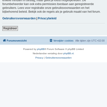
enkele minuten in beslag, maar geeft je extra mogelijkheden. De
forumbeheerder kan ook extra permissies toestaan aan geregistreerde
gebruikers. Lees voor registratie onze gebruiksvoorwaarden en het
bijbehorend beleid. Bekijk ook de regels als je gebruik maakt van het forum.
Gebruikersvoorwaarden
|
Privacybeleid
Registreer
Forumoverzicht
Verwijder cookies
Alle tijden zijn
UTC+02:00
Powered by
phpBB
® Forum Software © phpBB Limited
Nederlandse vertaling door
phpBB.nl
.
Privacy
|
Gebruikersvoorwaarden