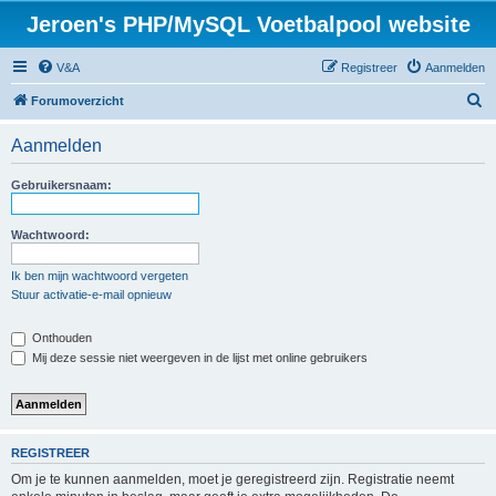
Jeroen's PHP/MySQL Voetbalpool website
V&A
Registreer
Aanmelden
Z
Forumoverzicht
o
Aanmelden
e
k
Gebruikersnaam:
Wachtwoord:
Ik ben mijn wachtwoord vergeten
Stuur activatie-e-mail opnieuw
Onthouden
Mij deze sessie niet weergeven in de lijst met online gebruikers
REGISTREER
Om je te kunnen aanmelden, moet je geregistreerd zijn. Registratie neemt