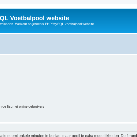
QL Voetbalpool website
wnloaden. Welkom op jeroen's PHP/MySQL voetbalpool website.
 de lijst met online gebruikers
ratie neemt enkele minuten in beslag, maar geeft je extra mogelijkheden. De foru