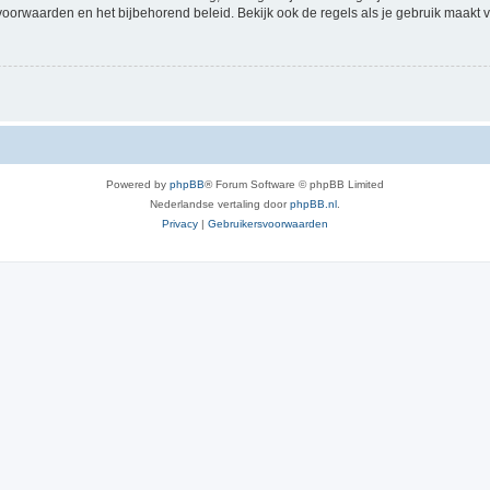
voorwaarden en het bijbehorend beleid. Bekijk ook de regels als je gebruik maakt v
Powered by
phpBB
® Forum Software © phpBB Limited
Nederlandse vertaling door
phpBB.nl
.
Privacy
|
Gebruikersvoorwaarden