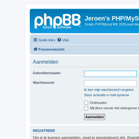
Jeroen's PHP/MyS
Gratis PHP/Mysql WK 2026 pool do
Snelle links
V&A
Forumoverzicht
Aanmelden
Gebruikersnaam:
Wachtwoord:
Ik ben mijn wachtwoord vergeten
Stuur activatie-e-mail opnieuw
Onthouden
Mij deze sessie niet weergeven in
REGISTREER
Om je te kunnen aanmelden, moet je geregistreerd zijn. Regist