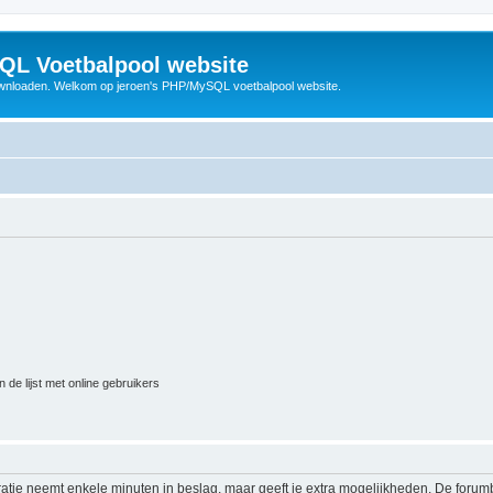
QL Voetbalpool website
wnloaden. Welkom op jeroen's PHP/MySQL voetbalpool website.
 de lijst met online gebruikers
ratie neemt enkele minuten in beslag, maar geeft je extra mogelijkheden. De foru