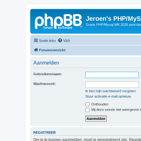
Jeroen's PHP/MyS
Gratis PHP/Mysql WK 2026 pool do
Snelle links
V&A
Forumoverzicht
Aanmelden
Gebruikersnaam:
Wachtwoord:
Ik ben mijn wachtwoord vergeten
Stuur activatie-e-mail opnieuw
Onthouden
Mij deze sessie niet weergeven in
REGISTREER
Om je te kunnen aanmelden, moet je geregistreerd zijn. Regist