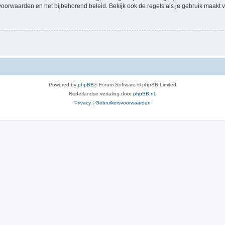
voorwaarden en het bijbehorend beleid. Bekijk ook de regels als je gebruik maakt v
Powered by
phpBB
® Forum Software © phpBB Limited
Nederlandse vertaling door
phpBB.nl
.
Privacy
|
Gebruikersvoorwaarden