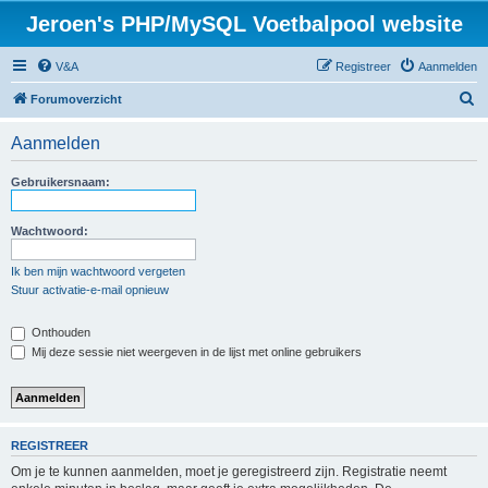
Jeroen's PHP/MySQL Voetbalpool website
V&A
Registreer
Aanmelden
Z
Forumoverzicht
o
Aanmelden
e
k
Gebruikersnaam:
Wachtwoord:
Ik ben mijn wachtwoord vergeten
Stuur activatie-e-mail opnieuw
Onthouden
Mij deze sessie niet weergeven in de lijst met online gebruikers
REGISTREER
Om je te kunnen aanmelden, moet je geregistreerd zijn. Registratie neemt