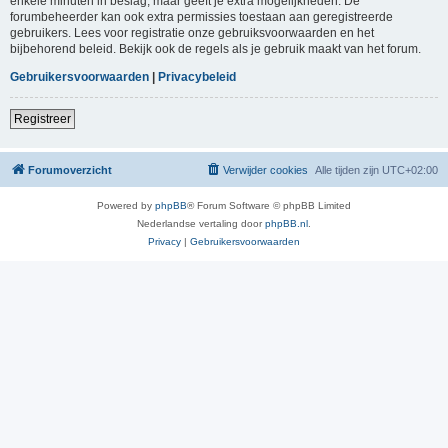
enkele minuten in beslag, maar geeft je extra mogelijkheden. De
forumbeheerder kan ook extra permissies toestaan aan geregistreerde
gebruikers. Lees voor registratie onze gebruiksvoorwaarden en het
bijbehorend beleid. Bekijk ook de regels als je gebruik maakt van het forum.
Gebruikersvoorwaarden
|
Privacybeleid
Registreer
Forumoverzicht
Verwijder cookies
Alle tijden zijn
UTC+02:00
Powered by
phpBB
® Forum Software © phpBB Limited
Nederlandse vertaling door
phpBB.nl
.
Privacy
|
Gebruikersvoorwaarden