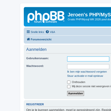
Jeroen's PHP/MyS
Gratis PHP/Mysql WK 2026 pool do
Snelle links
V&A
Forumoverzicht
Aanmelden
Gebruikersnaam:
Wachtwoord:
Ik ben mijn wachtwoord vergeten
Stuur activatie-e-mail opnieuw
Onthouden
Mij deze sessie niet weergeven in
REGISTREER
Om je te kunnen aanmelden, moet je geregistreerd zijn. Regist