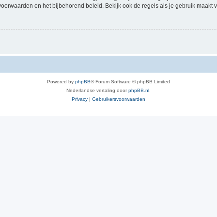
voorwaarden en het bijbehorend beleid. Bekijk ook de regels als je gebruik maakt v
Powered by
phpBB
® Forum Software © phpBB Limited
Nederlandse vertaling door
phpBB.nl
.
Privacy
|
Gebruikersvoorwaarden