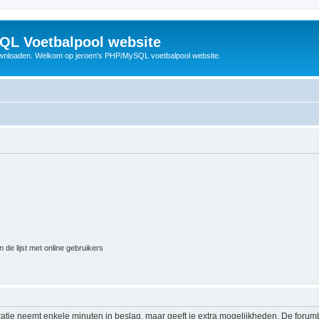
QL Voetbalpool website
wnloaden. Welkom op jeroen's PHP/MySQL voetbalpool website.
 de lijst met online gebruikers
ratie neemt enkele minuten in beslag, maar geeft je extra mogelijkheden. De foru