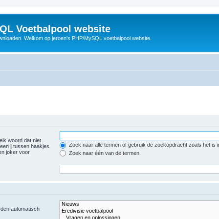
QL Voetbalpool website
wnloaden. Welkom op jeroen's PHP/MySQL voetbalpool website.
elk woord dat niet
Zoek naar alle termen of gebruik de zoekopdracht zoals het is 
r een
|
tussen haakjes
n joker voor
Zoek naar één van de termen
orden automatisch