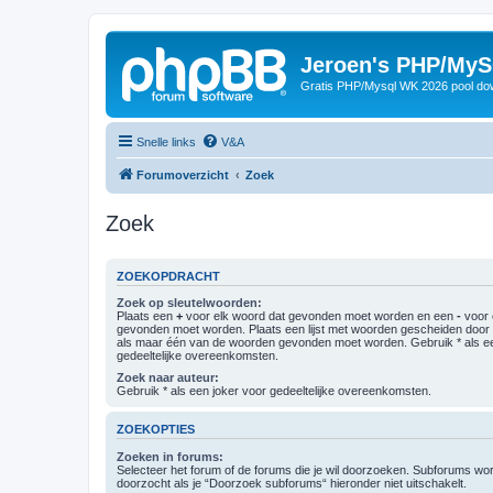
Jeroen's PHP/MyS
Gratis PHP/Mysql WK 2026 pool do
Snelle links
V&A
Forumoverzicht
Zoek
Zoek
ZOEKOPDRACHT
Zoek op sleutelwoorden:
Plaats een
+
voor elk woord dat gevonden moet worden en een
-
voor 
gevonden moet worden. Plaats een lijst met woorden gescheiden doo
als maar één van de woorden gevonden moet worden. Gebruik * als ee
gedeeltelijke overeenkomsten.
Zoek naar auteur:
Gebruik * als een joker voor gedeeltelijke overeenkomsten.
ZOEKOPTIES
Zoeken in forums:
Selecteer het forum of de forums die je wil doorzoeken. Subforums w
doorzocht als je “Doorzoek subforums“ hieronder niet uitschakelt.